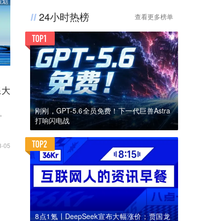
策划
24小时热榜
查看更多榜单
练大
刚刚，GPT-5.6全员免费！下一代巨兽Astra
了。
打响闪电战
8-05
8点1氪丨DeepSeek宣布大幅涨价；贾国龙