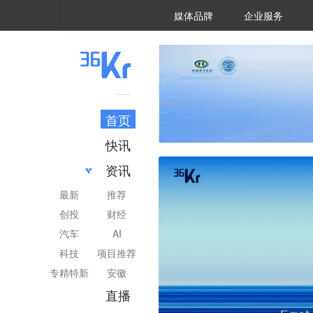
36氪Auto
数字时氪
企业号
未来消费
智能涌现
未来城市
启动Power on
媒体品牌
企业服务
企服点评
36氪出海
36氪研究院
潮生TIDE
36氪企服点评
36Kr研究院
36氪财经
职场bonus
36碳
后浪研究所
36Kr创新咨询
暗涌Waves
硬氪
氪睿研究院
首页
快讯
资讯
最新
推荐
创投
财经
汽车
AI
科技
项目推荐
专精特新
安徽
直播