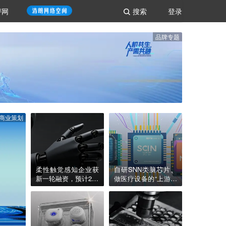
评网
搜索
登录
品牌专题
商业策划
柔性触觉感知企业获
自研SNN类脑芯片、
新一轮融资，预计202
做医疗设备的“上游大
6年公司营收翻10倍｜
脑”，「米能科技」获
硬氪首发
数千万元融资｜36氪
首发