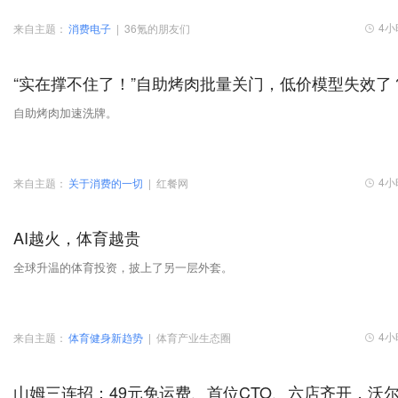
4小
来自主题：
消费电子
|
36氪的朋友们
“实在撑不住了！”自助烤肉批量关门，低价模型失效了
自助烤肉加速洗牌。
4小
来自主题：
关于消费的一切
|
红餐网
AI越火，体育越贵
全球升温的体育投资，披上了另一层外套。
4小
来自主题：
体育健身新趋势
|
体育产业生态圈
山姆三连招：49元免运费、首位CTO、六店齐开，沃