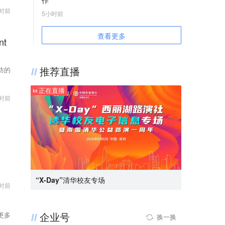
作
1%，亚马逊涨0.96%，谷歌涨0.04%；奈飞跌
套数。《通知》自8日起实施。（央视新闻）
时前
0.52%，微软跌0.46%，苹果跌0.04%，Meta跌
5小时前
36氪获悉，奥士康发布股票交易异常波动公告，
0.03%。
公司股票连续三个交易日内（8月5日至8月7日）
查看更多
nt
日收盘价涨幅偏离值累计达到20%。近期，市场
对英伟达、谷歌、AMD等AI相关产业链业务合作
情况关注度较高。经公司自查，截至目前，公司
推荐直播
防的
未与英伟达、谷歌开展订单合作，公司与AMD的
业务合作处于产品送样阶段，尚未形成规模化收
正在直播
时前
入，能否通过客户认证存在不确定性。2025年
度，公司AI服务器相关产品营业收入占公司营业
收入的比例不足1%，AIPC相关产品营业收入占
公司营业收入的比例约7%。公司AI相关业务目
前对公司整体营业收入和利润贡献极小，不会对
公司经营业绩产生重大影响。
“X-Day”清华校友专场
时前
企业号
更多
换一换