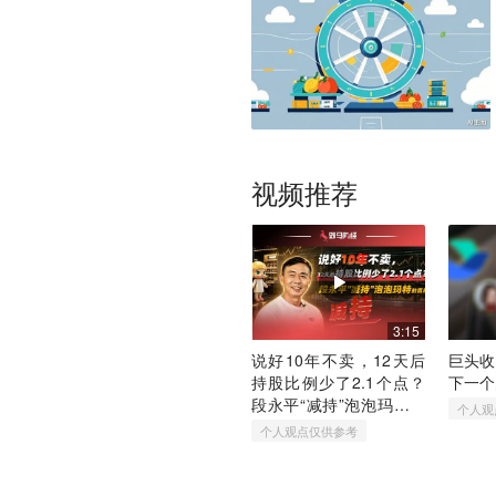
视频推荐
3:15
说好10年不卖，12天后
巨头收
持股比例少了2.1个点？
下一个
段永平“减持”泡泡玛特的
个人观
真相
个人观点仅供参考