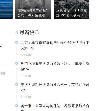
赵祺握住了豆包的方向盘
商汤001号员工创办AI
36氪首发 | 浙大系桌
公司：将AI角色引擎
面CNC团队获商汤国
做成护城河，获种子
香、首形科技等近亿
轮融资 | 36氪首发
元天使轮，要用AI技
术降低制造门槛
最新快讯
北京：非京籍家庭购房社保个税缴纳年限下
保
调为一年
4小时前
北京市住房和城乡建设委员会、北京市规划和自
热门中概股美股盘前多数上涨，小鹏集团涨
然资源委员会、北京住房公积金管理中心7日晚
超2%
联合印发《关于进一步优化调整本市房地产政策
时前
的通知》，明确非京籍家庭购买五环内商品住房
4小时前
36氪获悉，热门中概股美股盘前多数上涨，截至
的社保或个税缴纳年限由“2年”，调减为“1年”。调
美股大型科技股盘前涨跌不一，英特尔涨超
发稿，小鹏集团涨超2%，富途控股、老虎证
整后，非京籍家庭在全市范围内购买商品住房的
2%
券、蔚来涨超1%，阿里巴巴涨0.59%，理想汽车
社保或个税缴纳年限统一为“1年”，购买商品住房
涨0.55%，百度涨0.53%；京东跌0.49%，拼多
4小时前
的套数保持不变。即：社保或个税缴纳满1年的
36氪获悉，美股大型科技股盘前涨跌不一，截至
多跌0.17%。
非京籍家庭，在五环内可购买1套商品住房，多
奥士康：公司未与英伟达、谷歌开展订单合
发稿，英特尔涨超2%，英伟达、特斯拉涨超
子女家庭可再多购买1套；在五环外，不限购买