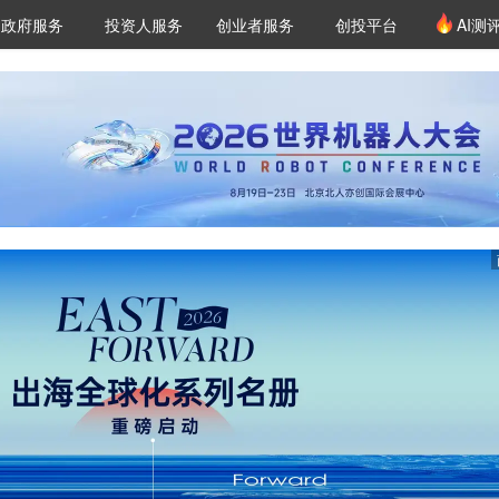
创投发布
项目推荐
核心服务
LP源计划
政府服务
投资人服务
创业者服务
创投平台
AI测
36氪Pro
VClub
VClub投资机构库
创投氪堂
城市之窗
投资机构职位推介
企业入驻
投资人认证