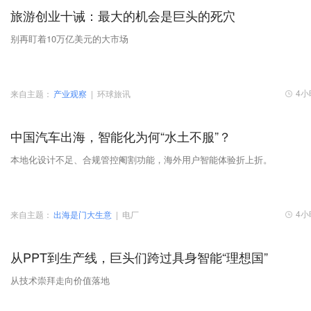
旅游创业十诫：最大的机会是巨头的死穴
别再盯着10万亿美元的大市场
4小
来自主题：
产业观察
|
环球旅讯
中国汽车出海，智能化为何“水土不服”？
本地化设计不足、合规管控阉割功能，海外用户智能体验折上折。
4小
来自主题：
出海是门大生意
|
电厂
从PPT到生产线，巨头们跨过具身智能“理想国”
从技术崇拜走向价值落地