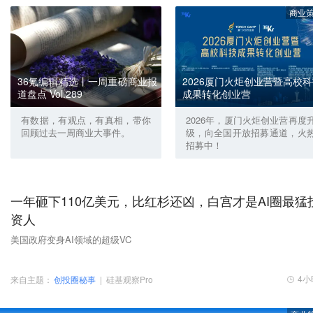
商业
36氪编辑精选丨一周重磅商业报
2026厦门火炬创业营暨高校
道盘点 Vol.289
成果转化创业营
有数据，有观点，有真相，带你
2026年，厦门火炬创业营再度
回顾过去一周商业大事件。
级，向全国开放招募通道，火
招募中！
一年砸下110亿美元，比红杉还凶，白宫才是AI圈最猛
资人
美国政府变身AI领域的超级VC
4小
来自主题：
创投圈秘事
|
硅基观察Pro