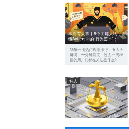
本周有大事丨5个关键人物，看
懂Anthropic的“行为艺术”；英伟
达选中宇树，却换掉了宇树的
手；豆包开始学智谱了？
36氪一周热门视频排行：五大关
键词，十分钟看完，过去一周36
氪的用户们都在关注些什么?
科技