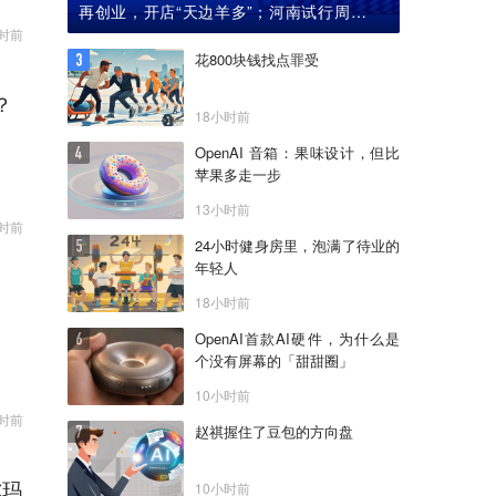
再创业，开店“天边羊多”；河南试行周五下
午弹性离岗
时前
花800块钱找点罪受
？
18小时前
OpenAI 音箱：果味设计，但比
苹果多走一步
13小时前
时前
24小时健身房里，泡满了待业的
年轻人
18小时前
OpenAI首款AI硬件，为什么是
个没有屏幕的「甜甜圈」
10小时前
时前
赵祺握住了豆包的方向盘
尔玛
10小时前