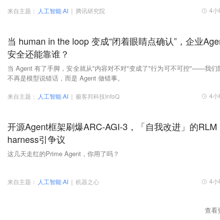
4小
来自主题：
人工智能·AI
|
腾讯研究院
当 human in the loop 变成“闭着眼睛点确认”，企业Age
安全还能靠谁？
当 Agent 有了手脚，安全就从"内容对不对"变成了"行为可不可控"——我们
不再是模型说错话，而是 Agent 做错事。
4小
来自主题：
人工智能·AI
|
极客邦科技InfoQ
开源Agent框架刷爆ARC-AGI-3，「自我改进」的RLM
harness引争议
这几天走红的Prime Agent，你用了吗？
4小
来自主题：
人工智能·AI
|
机器之心
查看