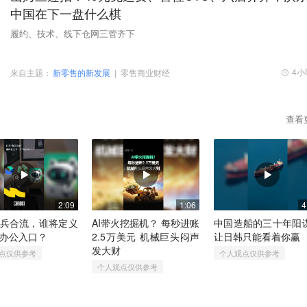
中国在下一盘什么棋
履约、技术、线下仓网三管齐下
4小
来自主题：
新零售的新发展
|
零售商业财经
查看
2:09
1:06
4
兵合流，谁将定义
AI带火挖掘机？​ 每秒进账
中国造船的三十年阳
办公入口？
2.5万美元​ 机械巨头闷声
让日韩只能看着你赢
发大财
点仅供参考
个人观点仅供参考
个人观点仅供参考