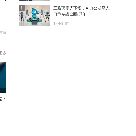
五路玩家齐下场，AI办公超级入
口争夺战全面打响
12小时前
时前
更多
:01
谋：