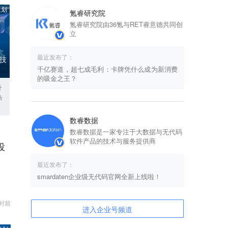
策划
氪睿研究院
氪睿研究院由36氪与RET睿意德共同创
立
最近发布了：
科技
千亿赛道，超七成毛利：卡牌凭什么成为新消费
的吸金之王？
升
热
数睿数据
数睿数据是一家专注于大数据与无代码
软件产品的技术与服务提供商
投
最近发布了：
smardaten企业级无代码官网全新上线啦！
时前
进入企业号频道