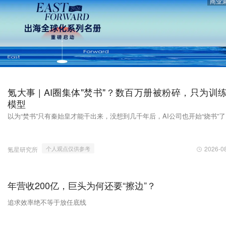
商业
氪大事 | AI圈集体"焚书"？数百万册被粉碎，只为训
模型
以为“焚书”只有秦始皇才能干出来，没想到几千年后，AI公司也开始“烧书”
2026-0
个人观点仅供参考
氪星研究所
年营收200亿，巨头为何还要“擦边”？
追求效率绝不等于放任底线