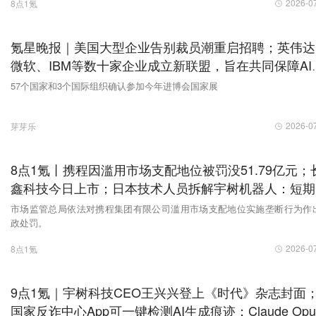
2026-0
8点1氪
氪星晚报｜美国大型企业告别裁员潮重启招聘；英伟达
微软、IBM等数十家企业成立新联盟，旨在共同保障AI
全；《光伏行业成本核算模型通则》发布，引导行业有
57个国家和3个国际组织确认参加今年进博会国家展
竞争
2026-0
芽芽乐
8点1氪丨携程因滥用市场支配地位被罚没51.79亿元；
鑫科技今日上市；日本技术人员拆解宇树机器人：短期
赶不上中国
市场监管总局依法对携程集团有限公司滥用市场支配地位实施垄断行为作
政处罚。
2026-0
8点1氪
9点1氪｜宇树科技CEO王兴兴登上《时代》杂志封面
国家反诈中心App可一键检测AI生成痕迹；Claude Opu