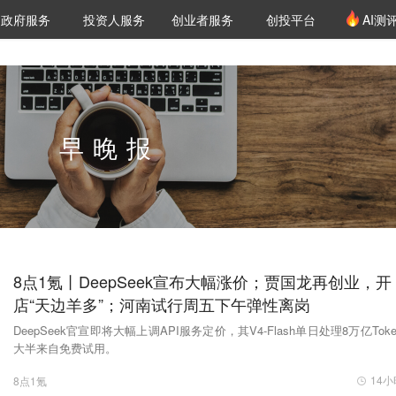
创投发布
项目推荐
核心服务
LP源计划
政府服务
投资人服务
创业者服务
创投平台
AI测
36氪Pro
VClub
VClub投资机构库
创投氪堂
城市之窗
投资机构职位推介
企业入驻
投资人认证
早晚报
8点1氪丨DeepSeek宣布大幅涨价；贾国龙再创业，开
店“天边羊多”；河南试行周五下午弹性离岗
DeepSeek官宣即将大幅上调API服务定价，其V4‑Flash单日处理8万亿Tok
大半来自免费试用。
14
8点1氪