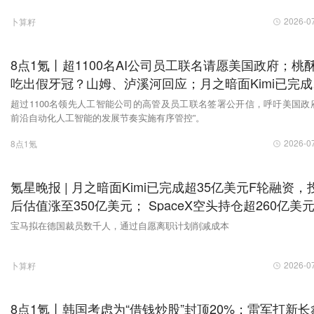
2026-0
卜算籽
8点1氪丨超1100名AI公司员工联名请愿美国政府；桃
吃出假牙冠？山姆、泸溪河回应；月之暗面Kimi已完成
35亿美元F轮融资
超过1100名领先人工智能公司的高管及员工联名签署公开信，呼吁美国政
前沿自动化人工智能的发展节奏实施有序管控”。
2026-0
8点1氪
氪星晚报 | 月之暗面Kimi已完成超35亿美元F轮融资，
后估值涨至350亿美元； SpaceX空头持仓超260亿美
账面获利超70亿
宝马拟在德国裁员数千人，通过自愿离职计划削减成本
2026-0
卜算籽
8点1氪丨韩国考虑为“借钱炒股”封顶20%；雷军打新长