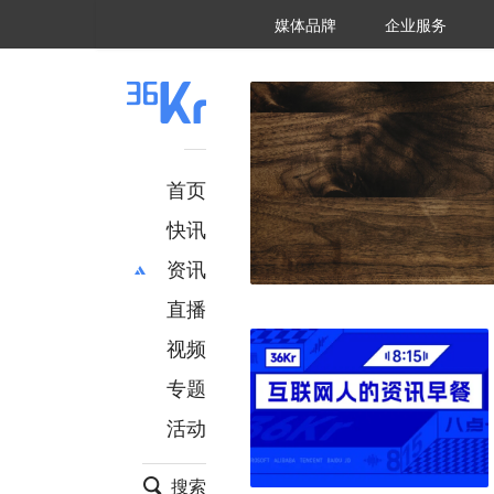
36氪Auto
数字时氪
企业号
未来消费
智能涌现
未来城市
启动Power on
媒体品牌
企业服务
企服点评
36氪出海
36氪研究院
潮生TIDE
36氪企服点评
36Kr研究院
36氪财经
职场bonus
36碳
后浪研究所
36Kr创新咨询
暗涌Waves
硬氪
氪睿研究院
首页
快讯
资讯
直播
最新
推荐
创投
财经
视频
汽车
AI
专题
科技
项目推荐
活动
专精特新
安徽
搜索