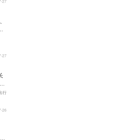
7-27
、
安
序
7-27
长
内
出行
7-26
；
s