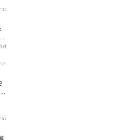
7-30
酥
超
府对
7-29
投
元，
7-29
鑫