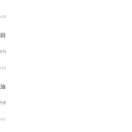
8-04
幸回
信与
8-03
燃油
的传
8-01