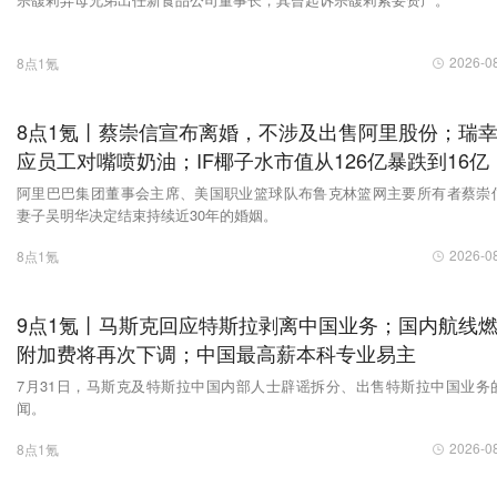
2026-0
8点1氪
8点1氪丨蔡崇信宣布离婚，不涉及出售阿里股份；瑞
应员工对嘴喷奶油；IF椰子水市值从126亿暴跌到16亿
阿里巴巴集团董事会主席、美国职业篮球队布鲁克林篮网主要所有者蔡崇
妻子吴明华决定结束持续近30年的婚姻。
2026-0
8点1氪
9点1氪丨马斯克回应特斯拉剥离中国业务；国内航线
附加费将再次下调；中国最高薪本科专业易主
7月31日，马斯克及特斯拉中国内部人士辟谣拆分、出售特斯拉中国业务
闻。
2026-0
8点1氪