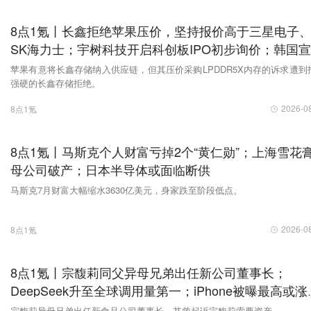
8点1氪丨长鑫拒绝苹果压价，坚持报价高于三星电子
SK海力士；宇树科技开启科创板IPO初步询价；韩国
进入“国家灾难状态”
苹果有意将长鑫存储纳入供应链，但其压价采购LPDDR5X内存的诉求遭到
强硬的长鑫存储拒绝。
2026-0
8点1氪
8点1氪丨马斯克个人财富亏掉2个“黄仁勋”；上海雪花
母公司破产；日本半导体或面临断供
马斯克7月财富大幅缩水3630亿美元，身家跌至阶段低点。
2026-0
8点1氪
8点1氪丨宗馥莉同父异母兄弟出任新公司董事长；
DeepSeek升至全球调用量第一；iPhone被曝最高或涨
超千元
宗馥莉异母兄弟出任新食品公司董事长，其曾起诉宗馥莉索要资产。