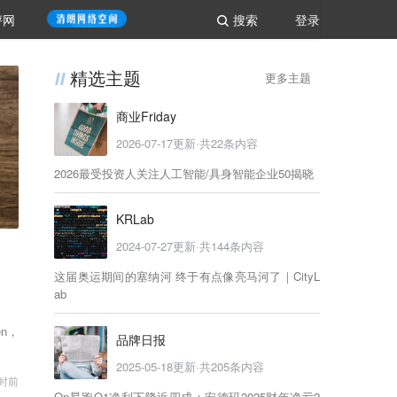
评网
搜索
登录
精选主题
更多主题
商业Friday
2026-07-17
更新·共
22
条内容
2026最受投资人关注人工智能/具身智能企业50揭晓
KRLab
2024-07-27
更新·共
144
条内容
这届奥运期间的塞纳河 终于有点像亮马河了｜CityL
ab
en，
品牌日报
2025-05-18
更新·共
205
条内容
小时前
On昂跑Q1净利下降近四成；安德玛2025财年净亏2