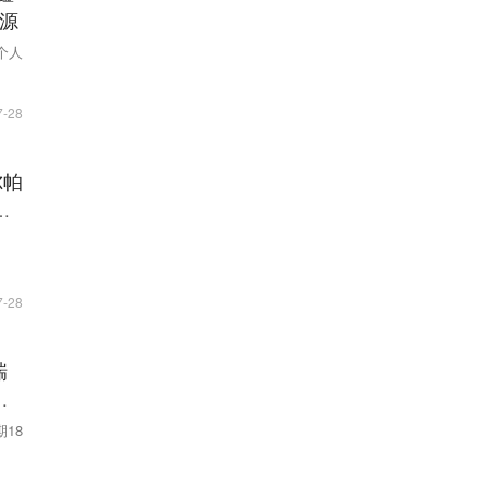
开源
个人
7-28
尔帕
动
7-28
瑞
标
18