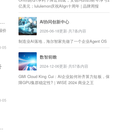
亿美元；lululemon庆祝Align十周年 | 品牌周报
、
宣布
AI协同创新中心
报价
2026-06-18
更新·共
7
条内容
制造业AI落地，海尔智家先做了一个企业Agent OS
8-05
数智前瞻
膏
2024-12-06
更新·共
57
条内容
GMI Cloud King Cui：AI企业如何补齐算力短板，保
障GPU集群稳定性?｜WISE 2024 商业之王
8-05
价