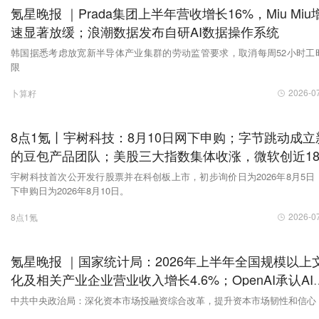
氪星晚报 ｜Prada集团上半年营收增长16%，Miu Miu
速显著放缓；浪潮数据发布自研AI数据操作系统
韩国据悉考虑放宽新半导体产业集群的劳动监管要求，取消每周52小时工
限
2026-0
卜算籽
8点1氪丨宇树科技：8月10日网下申购；字节跳动成立
的豆包产品团队；美股三大指数集体收涨，微软创近1
以来最大单日涨幅
宇树科技首次公开发行股票并在科创板上市，初步询价日为2026年8月5日
下申购日为2026年8月10日。
2026-0
8点1氪
氪星晚报 ｜国家统计局：2026年上半年全国规模以上
化及相关产业企业营业收入增长4.6%；OpenAI承认AI
型失控入侵事件涉及多个平台
中共中央政治局：深化资本市场投融资综合改革，提升资本市场韧性和信心