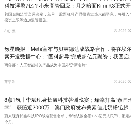
科技浮盈7亿？小米高管回应；月之暗面Kimi K3正式
韩国金融监管当局决定，若单一股票杠杆产品投资过热未能平息，将引入
投资上限等追加监管措施。
2026-0
8点1氪
氪星晚报｜Meta宣布与贝莱德达成战略合作，将在埃
索开发数据中心；“国科超导”完成超亿元融资；我国启
人工智能大模型IPv6能力提升专项行动
商务部：人工智能相关产品成为中国外贸“新名片”
2026-0
芽芽乐
8点1氪丨李斌现身长鑫科技答谢晚宴；瑞幸打赢“泰国
幸”，获赔近2000万；澳门政府发布美素佳儿奶粉铅超
事件最新检测结果
蔚来现身长鑫科技IPO战略配售名单，承诺认购金额1.58亿元人民币，锁定期
个月。