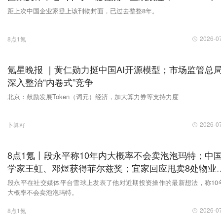
5正式发布
距上次中国企业家登上该刊物封面，已过去整整8年。
2026-0
8点1氪
氪星晚报 ｜黄仁勋力挺中国AI开源模型；市场监管总
深入整治“内卷式”竞争
北京：鼓励发展Token（词元）经济，加大算力券等支持力度
2026-0
卜算籽
8点1氪丨段永平称10年内大概率不会卖泡泡玛特；中
学家王虹、邓煜获得菲尔兹奖；宜家回应甩卖8处物业
不代表退出中国市场
段永平在社交媒体平台雪球上发表了他对近期投资操作的最新想法，称10
大概率不会卖泡泡玛特。
2026-0
8点1氪