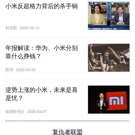
小米反超格力背后的杀手锏
智东西
·
2020-05-13
年报解读：华为、小米分别
靠什么挣钱？
陈博
·
2020-04-02
逆势上涨的小米，未来是喜
是忧？
港股研究社
·
2020-04-07
复仇者联盟