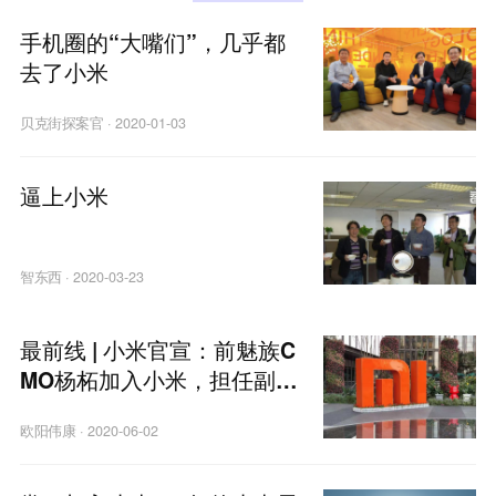
手机圈的“大嘴们”，几乎都
去了小米
贝克街探案官
·
2020-01-03
逼上小米
智东西
·
2020-03-23
最前线 | 小米官宣：前魅族C
MO杨柘加入小米，担任副总
裁、中国区CMO
欧阳伟康
·
2020-06-02