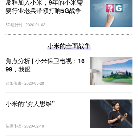
常程加入小米，9年的小米需
要行业老兵带领打响5G战争
5G进行时
·
2020-01-03
小米的全面战争
焦点分析 | 小米保卫电视：16
99，我跟
欧阳伟康
·
2020-05-28
小米的“穷人思维”
传播体操
·
2020-02-18