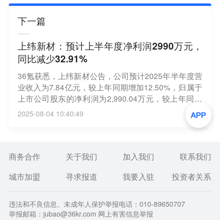
下一篇
上纬新材：预计上半年度净利润2990万元，
同比减少32.91%
36氪获悉，上纬新材公告，公司预计2025年半年度营
业收入为7.84亿元，较上年同期增加12.50%，归属于
上市公司股东的净利润为2,990.04万元，较上年同期
减少32.91%。业绩下滑主要由于海外销售运费及佣金
2025-08-04 10:40:49
增加约1,100万元，二季度新台币兑美元汇率急升导致
汇兑损失约768万元，以及研发可回收产品检测试验
费用增加约572万元。
商务合作
关于我们
加入我们
联系我们
城市加盟
寻求报道
我要入驻
投资者关系
违法和不良信息、未成年人保护举报电话：010-89650707
举报邮箱：jubao@36kr.com 网上有害信息举报