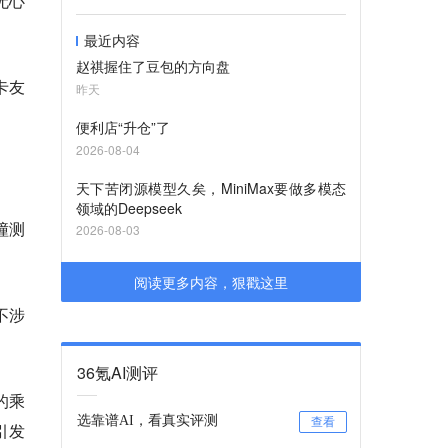
无心
最近内容
赵祺握住了豆包的方向盘
卡友
昨天
便利店“升仓”了
2026-08-04
天下苦闭源模型久矣，MiniMax要做多模态
领域的Deepseek
撞测
2026-08-03
阅读更多内容，狠戳这里
不涉
36氪AI测评
的乘
选靠谱AI，看真实评测
查看
引发