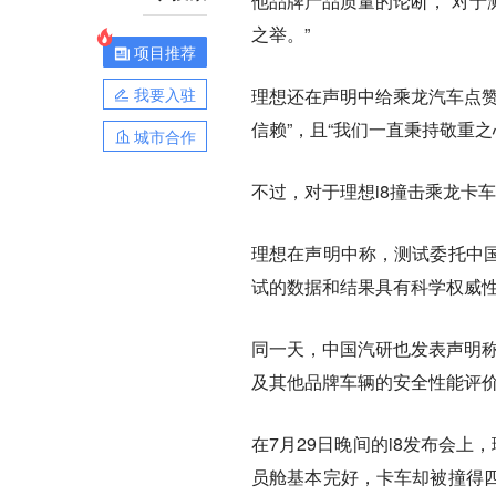
他品牌产品质量的论断，“对于
之举。”
项目推荐
我要入驻
理想还在声明中给乘龙汽车点赞
信赖”，且“我们一直秉持敬重之
城市合作
不过，对于理想i8撞击乘龙卡
理想在声明中称，测试委托中
试的数据和结果具有科学权威
同一天，中国汽研也发表声明称
及其他品牌车辆的安全性能评价
在7月29日晚间的i8发布会上
员舱基本完好，卡车却被撞得