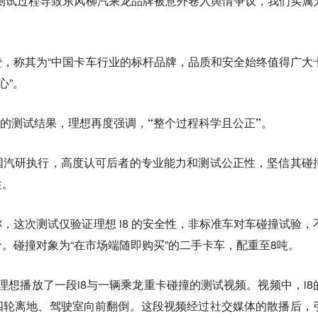
测试过程导致东风柳汽乘龙品牌被意外卷入舆情争议，我们实属
，称其为“中国卡车行业的标杆品牌，品质和安全始终值得广大
心”。
车的测试结果，理想再度强调，
“整个过程科学且公正”。
国汽研执行，高度认可后者的专业能力和测试公正性，坚信其碰
性。
，这次测试仅验证理想 i8 的安全性，非标准车对车碰撞试验，
。碰撞对象为“在市场端随即购买”的二手卡车，配重至8吨。
，理想播放了一段i8与一辆乘龙重卡碰撞的测试视频。视频中，i8
四轮离地、驾驶室向前翻倒。这段视频经过社交媒体的散播后，