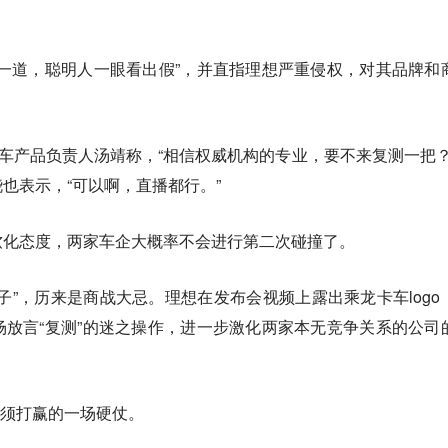
一道，聪明人一眼看出假”，并直指理想严重侵权，对其品牌和
。
汽车产品负责人汤靖称，“相信权威机构的专业，要不来复测一把？
也表示，“可以啊，直播都行。”
软化态度，两家车企大概率不会进行第二次碰撞了。
子”，历来是商战大忌。理想在发布会视频上露出乘龙卡车logo
放言“复测”的迷之操作，进一步激化两家本无竞争关系的公司
必须打赢的一场硬仗。