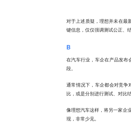
对于上述质疑，
理想并未在最
键信息，仅仅强调测试公正、
B
在汽车行业，车企在产品发布会
段。
通常情况下，车企都会对竞争对
比，或是分别进行测试、对比
像理想汽车这样，将另一家企业
现，非常少见。