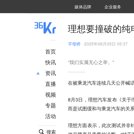
36氪Auto
数字时氪
企业号
未来消费
智能涌现
未来城市
启动Power on
媒体品牌
企业服务
企服点评
36氪出海
36氪研究院
潮生TIDE
36氪企服点评
36Kr研究院
36氪财经
职场bonus
36碳
后浪研究所
36Kr创新咨询
暗涌Waves
硬氪
氪睿研究院
理想要撞破的纯
字母榜
·
2025年08月05日 05:37
首页
快讯
“我们实属无心之举。”
资讯
在被乘龙汽车连续几天公开喊话
直播
最新
推荐
创投
财经
视频
8月3日，理想汽车发布《关于
汽车
AI
专题
而是
试图缓和与乘龙汽车的关
科技
项目推荐
活动
专精特新
安徽
理想方面表示，此次测试并非
搜索