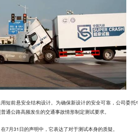
采用短前悬安全结构设计。为确保新设计的安全可靠，公司委托
照普通公路高频发生的交通事故情形制定测试要求。
在7月31日的声明中，它表达了对于测试本身的质疑。