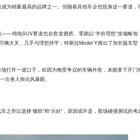
速成为销量最高的品牌之一。但随着其他车企也投身这一赛道，
——纯电SUV赛道也在愈发拥挤。零跑以“半价理想”攻城略地
万辆大关，几乎与理想持平；特斯拉Model Y推出了加长版车型
市场打开一道口子，却因为饱受争议的车辆外形，未能拿下开门
又一次卷入舆论风暴眼。
车之所以选择“服软”和“示好”，原因或许是，
那场碰撞测试的考