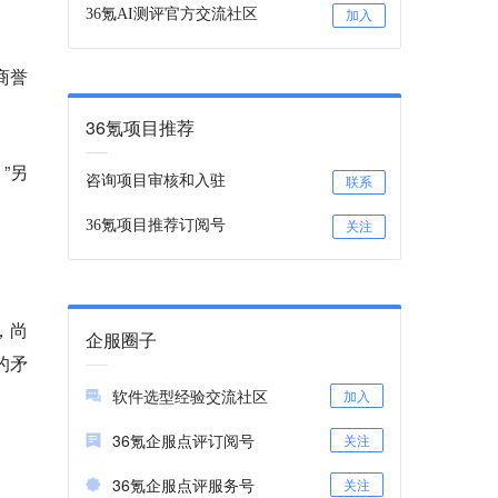
36氪AI测评官方交流社区
加入
商誉
36氪项目推荐
”另
咨询项目审核和入驻
联系
36氪项目推荐订阅号
关注
，尚
企服圈子
的矛
软件选型经验交流社区
加入
36氪企服点评订阅号
关注
36氪企服点评服务号
关注