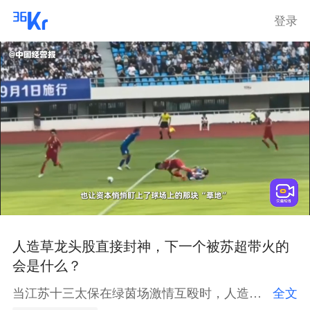
登录
人造草龙头股直接封神，下一个被苏超带火的
会是什么？
当江苏十三太保在绿茵场激情互殴时，人造草龙头股直接原地封神。从球场到庭院，从中国到世界，这 “永不枯萎” 的小草，正书写着中国制造的逆袭传奇！你觉着下一个被“苏超”带火的会是啥？
全文