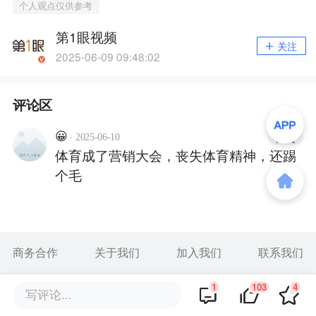
个人观点仅供参考
第1眼视频
关注
2025-06-09 09:48:02
评论区
·
😀
回复
2025-06-10
体育成了营销大会，丧失体育精神，还踢
个毛
商务合作
关于我们
加入我们
联系我们
城市加盟
寻求报道
我要入驻
投资者关系
1
103
4
写评论...