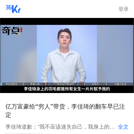
登录
亿万富豪给“穷人”带货，李佳琦的翻车早已注
定
李佳琦道歉：“我不应该迷失自己，我身上的羽毛都是所有女生一片片赋予的”。 然而，哪怕再诚恳的道歉，可能也无法挽回“所有女生”与李佳琦的友谊了。目前李佳琦的粉丝量正在飞速下滑，一天时间就掉了100万，而且仍在持续之中，这位曾经的直播一哥，正在遭遇自己从业以来负面舆论最猛烈的一次危机......
全文