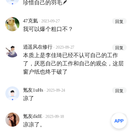
珍惜自己的羽毛🪶
·
47克氦
回复
2023-09-27
我可以爆个粗口不？
·
逍遥风在修行
回复
2023-09-27
本质上是李佳琦已经不认可自己的工作
了，厌恶自己的工作和自己的观众，这层
窗户纸也终于破了
·
氪友1uHs
回复
2023-09-24
凉了
·
氪友didE
回复
2023-09-18
凉凉了。