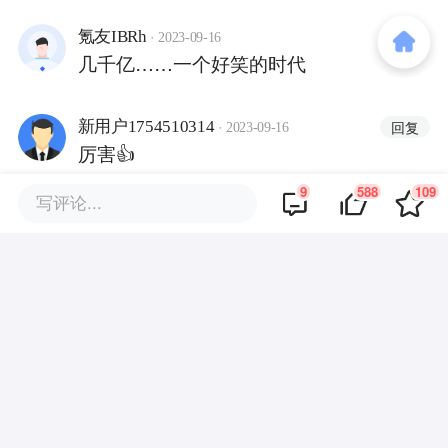
·
氪友IBRh
回复
2023-09-16
几千亿……一个好笑的时代
·
新用户1754510314
回复
2023-09-16
厉害👍
9
588
109
写评论...
商务合作
关于我们
加入我们
联系我们
城市加盟
寻求报道
我要入驻
投资者关系
违法和不良信息、未成年人保护举报电话：010-89650707
举报邮箱：jubao@36kr.com 网上有害信息举报
© 2011~
2026
北京多氪信息科技有限公司 |
京ICP备12031756
号-6
|
京ICP证150143号
| 京公网安备11010502057322号