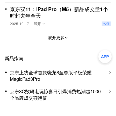
国家补贴至高优惠2100元等专属福利，256G版
Air创下1秒成交额破亿的纪录。据了解，京东已率先
iPhone 17低至5499元，iPhone 17 Pro低至8699元
启动Apple全线产品促销，iPhone、MacBook、
京东双11：iPad Pro（M5）新品成交量1小
起，iPhone 17 Pro Max低至9699元起。
时超去年全天
iPad、Watch等均参与活动。
iPhone15、iPhone16系列多款机型双11官网价直降
10月17日早9点，iPad Pro（M5）正式开启预购，
2025-10-17
展开
快讯
千元，低至3399元即可入手新iPhone。
新品首发破价2000元。京东数据显示：iPad
Pro（M5）新品成交量1小时超去年全天，再度刷新
展开更多
纪录。除产品性能全面升级带来的吸引力之外，京东
还推出了推出了多重权益，包括以旧换新补贴700
元、教育优惠900元，全国可用消费券400元，还可
新品指南
支持至高24期免息。
京东上线全球首款骁龙8至尊版平板荣耀
MagicPad3Pro
京东3C数码电玩惊喜日引爆消费热潮超1000
个品牌成交额翻倍