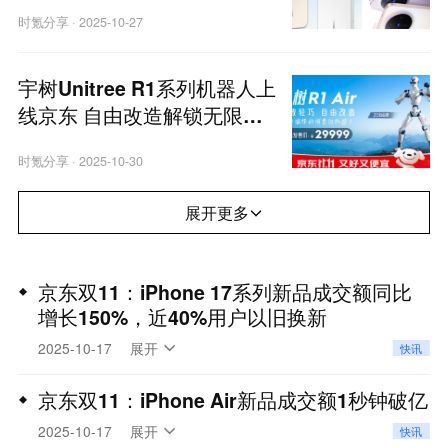
先人一步引爆用户好评
时氪分享
·
2025-10-27
宇树Unitree R1系列机器人上
线京东 自由改造解锁无限可
能
时氪分享
·
2025-10-30
展开更多
京东双11：iPhone 17系列新品成交额同比
增长150%，近40%用户以旧换新
京东数据显示：京东11.11开启至今，iPhone 17系
2025-10-17
展开
快讯
列新品成交额同比增长150%，近40%用户选择以旧
换新入手新iPhone。据了解，京东率先启动Apple产
京东双11：iPhone Air新品成交额1秒钟破亿
品大促，带来了300元惊喜券、以旧换新大额券以及
京东数据显示，10月9日京东11.11启动后，iPhone
2025-10-17
展开
快讯