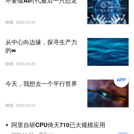
不要做AI时代最后一只恐龙
晓曦
·
2023-03-24
从中心向边缘，探寻生产力
的∞
晓曦
·
2023-03-26
今天，我想去一个平行世界
晓曦
·
2023-02-24
阿里自研CPU倚天710已大规模应用
近日，阿里巴巴在2022云栖大会上宣布，自研CPU