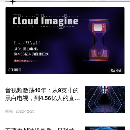
4图
音视频激荡40年：从9英寸的
黑白电视，到4.56亿人的直播
狂欢
晓曦
·
2022-12-23