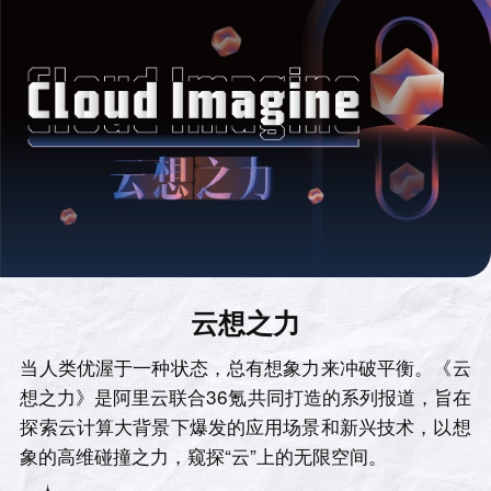
云想之力
当人类优渥于一种状态，总有想象力来冲破平衡。《云
想之力》是阿里云联合36氪共同打造的系列报道，旨在
探索云计算大背景下爆发的应用场景和新兴技术，以想
象的高维碰撞之力，窥探“云”上的无限空间。