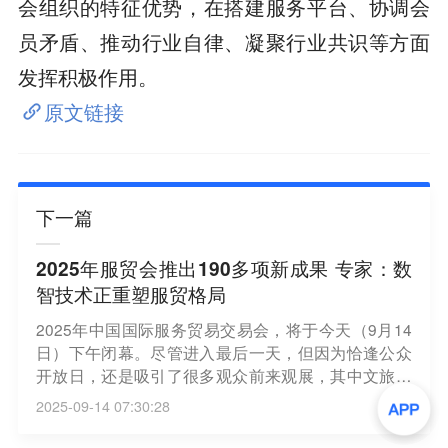
会组织的特征优势，在搭建服务平台、协调会
员矛盾、推动行业自律、凝聚行业共识等方面
发挥积极作用。
原文链接
下一篇
2025年服贸会推出190多项新成果 专家：数
智技术正重塑服贸格局
2025年中国国际服务贸易交易会，将于今天（9月14
日）下午闭幕。尽管进入最后一天，但因为恰逢公众
开放日，还是吸引了很多观众前来观展，其中文旅和
体育展区人气最高。从AI数字人，到无需佩戴设备的
2025-09-14 07:30:28
裸眼3D体验； 再到AR、VR技术构建的虚拟世界，在
文旅专题展，400多家企业集中亮相，带来前沿应用