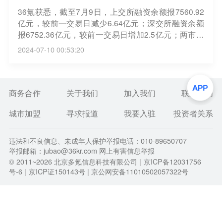
36氪获悉，截至7月9日，上交所融资余额报7560.92
亿元，较前一交易日减少6.64亿元；深交所融资余额
报6752.36亿元，较前一交易日增加2.5亿元；两市合
计14313.28亿元，较前一交易日减少4.14亿元。
2024-07-10 00:53:20
商务合作
关于我们
加入我们
联系我们
城市加盟
寻求报道
我要入驻
投资者关系
违法和不良信息、未成年人保护举报电话：010-89650707
举报邮箱：jubao@36kr.com 网上有害信息举报
© 2011~
2026
北京多氪信息科技有限公司 |
京ICP备12031756
号-6
|
京ICP证150143号
| 京公网安备11010502057322号