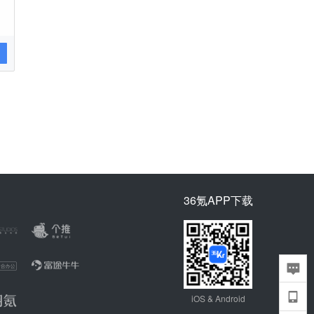
36氪APP下载
iOS & Android