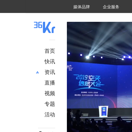
36氪Auto
数字时氪
企业号
未来消费
智能涌现
未来城市
启动Power on
媒体品牌
企业服务
企服点评
36氪出海
36氪研究院
潮生TIDE
36氪企服点评
36Kr研究院
36氪财经
职场bonus
36碳
后浪研究所
36Kr创新咨询
暗涌Waves
硬氪
氪睿研究院
首页
快讯
资讯
直播
最新
推荐
创投
财经
视频
汽车
AI
专题
科技
项目推荐
活动
专精特新
安徽