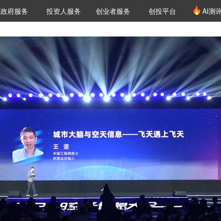
创投发布
项目推荐
核心服务
LP源计划
政府服务
投资人服务
创业者服务
创投平台
AI测
36氪Pro
VClub
VClub投资机构库
创投氪堂
城市之窗
投资机构职位推介
企业入驻
投资人认证