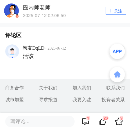
圈内师老师
关注
2025-07-12 02:06:50
评论区
·
氪友DqLD
回复
2025-07-12
活该
商务合作
关于我们
加入我们
联系我们
城市加盟
寻求报道
我要入驻
投资者关系
违法和不良信息、未成年人保护举报电话：010-89650707
1
28
9
写评论...
举报邮箱：jubao@36kr.com 网上有害信息举报
© 2011~
2026
北京多氪信息科技有限公司 |
京ICP备12031756