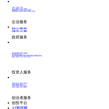
企业号
企服点评
36Kr研究院
36Kr创新咨询
企业服务
核心服务
城市之窗
政府服务
创投发布
LP源计划
VClub
VClub投资机构库
投资机构职位推介
投资人认证
投资人服务
项目推荐
36氪Pro
创投氪堂
企业入驻
创业者服务
创投平台
AI测评网