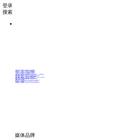
登录
搜索
36氪Auto
数字时氪
未来消费
智能涌现
未来城市
启动Power on
36氪出海
36氪研究院
潮生TIDE
36氪企服点评
36氪财经
职场bonus
36碳
后浪研究所
暗涌Waves
硬氪
氪睿研究院
媒体品牌