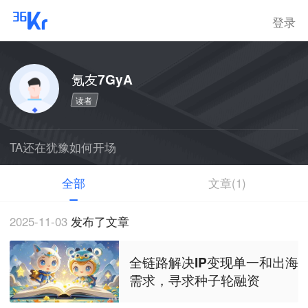
登录
氪友7GyA
读者
TA还在犹豫如何开场
全部
文章(1)
2025-11-03
发布了文章
全链路解决IP变现单一和出海
需求，寻求种子轮融资