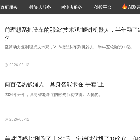
创投发布
项目推荐
核心服务
LP源计划
政府服务
投资人服务
创业者服务
创投平台
AI测
36氪Pro
VClub
VClub投资机构库
创投氪堂
城市之窗
投资机构职位推介
企业入驻
投资人认证
前理想系把造车的那套“技术观”搬进机器人，半年融了2
亿
至简动力复制理想技术观，VLA模型从车到机器人，半年五轮融资20亿。
2026-03-12
两百亿热钱涌入，具身智能卡在“手套”上
2026年开年，具身智能赛道的融资节奏快得让人恍惚。
2026-03-12
姜哲源喊出“刚跑了十米”后，宁德时代投了10个亿，但