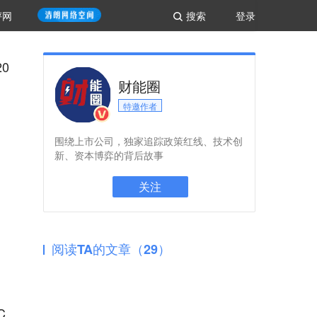
评网
搜索
登录
0
财能圈
特邀作者
围绕上市公司，独家追踪政策红线、技术创
新、资本博弈的背后故事
关注
阅读TA的文章（29）
C