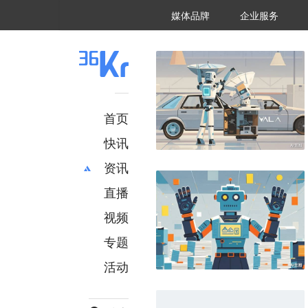
36氪Auto
数字时氪
企业号
未来消费
智能涌现
未来城市
启动Power on
媒体品牌
企业服务
企服点评
36氪出海
36氪研究院
潮生TIDE
36氪企服点评
36Kr研究院
36氪财经
职场bonus
36碳
后浪研究所
36Kr创新咨询
暗涌Waves
硬氪
氪睿研究院
首页
快讯
资讯
直播
最新
推荐
创投
财经
视频
汽车
AI
专题
科技
项目推荐
活动
专精特新
安徽