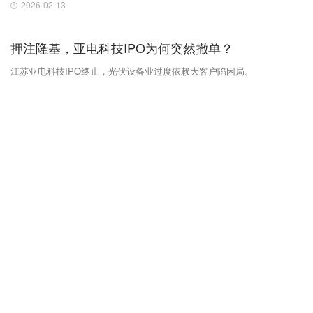
2026-02-13
押注隆基，亚电科技IPO为何突然撤单？
江苏亚电科技IPO终止，光伏设备业过度依赖大客户陷困局。
2026-01-20
84岁老爹和儿子“翻脸”：一双鞋引发的家族“内战”
双星名人父子反目，家族企业传承难题。
2026-01-06
84%中国人误认的“国货”利润骤降，日本饮料巨头的中
光环正在褪色