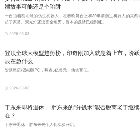
端故事可能还是个陷阱
一台顶着蔡明脸的仿生机器人，在春晚舞台上和30年前演过机器人的真蔡
起了家常。聚光灯还没完全熄灭，资本的反馈已经到账。
2026-03-03
登顶全球大模型趋势榜，印奇刚加入就急着上市，阶跃
辰在急什么
阶跃星辰拟港股IPO，募资5亿美元，估值百亿。
2026-03-02
于东来即将退休， 胖东来的“分钱术”能否脱离老于继续
在？
于东来退休，胖东来去个人化实验开启。