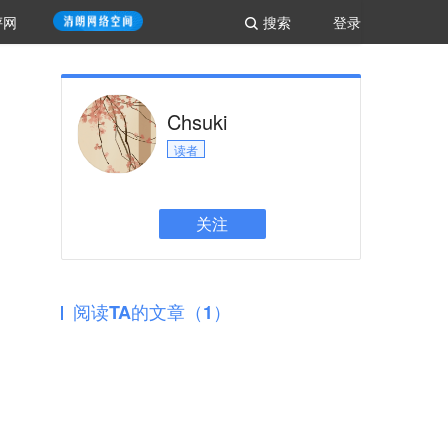
评网
搜索
登录
Chsuki
读者
关注
阅读TA的文章（1）