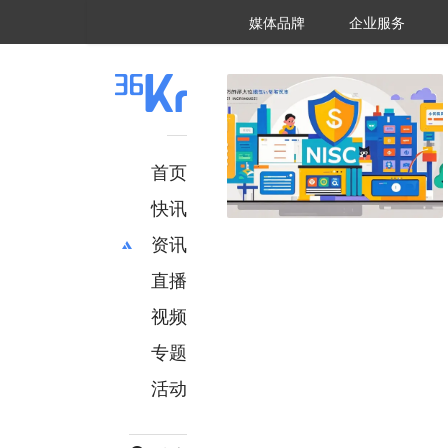
36氪Auto
数字时氪
企业号
未来消费
智能涌现
未来城市
启动Power on
媒体品牌
企业服务
企服点评
36氪出海
36氪研究院
潮生TIDE
36氪企服点评
36Kr研究院
36氪财经
职场bonus
36碳
后浪研究所
36Kr创新咨询
暗涌Waves
硬氪
氪睿研究院
首页
快讯
资讯
直播
最新
推荐
创投
财经
视频
汽车
AI
专题
科技
项目推荐
活动
专精特新
安徽