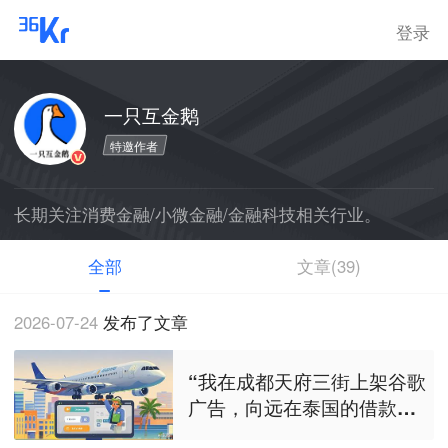
登录
一只互金鹅
特邀作者
长期关注消费金融/小微金融/金融科技相关行业。
全部
文章(39)
2026-07-24
发布了文章
“我在成都天府三街上架谷歌
广告，向远在泰国的借款人
放贷”