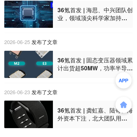
36氪首发 | 海思、中兴团队创
业，领域顶尖科学家加持，
数字相控阵芯片厂商获厦门
投资
2026-06-25
发布了文章
36氪首发 | 固态变压器领域累
计出货超50MW，功率半导体
模组厂商完成数千万元融资
2026-06-23
发布了文章
36氪首发 | 龚虹嘉、陆奇、海
外资本下注，北大团队用肌
电腕带做新一代数采终端