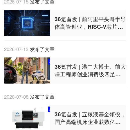
2026-07-15
发布了文章
36氪首发 | 前阿里平头哥半导
体高管创业，RISC-V芯片厂
商获新一轮融资
2026-07-13
发布了文章
36氪首发 | 港中大博士、前大
疆工程师创业消费级四足机
器人，天使轮获正轩领投数
千万元
2026-07-08
发布了文章
36氪首发 | 五粮液基金领投，
国产高端机床企业获数亿元
融资，加速海外市场布局