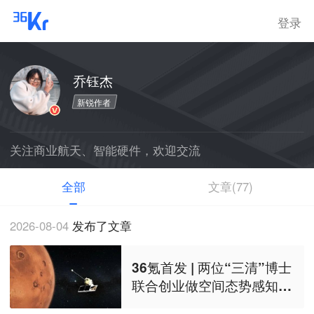
登录
乔钰杰
新锐作者
关注商业航天、智能硬件，欢迎交流
全部
文章(77)
2026-08-04
发布了文章
36氪首发 | 两位“三清”博士
联合创业做空间态势感知服
务，完成数千万天使+轮融资