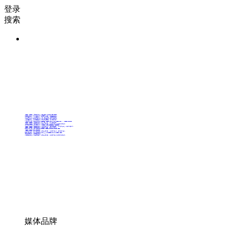
登录
搜索
36氪Auto
数字时氪
未来消费
智能涌现
未来城市
启动Power on
36氪出海
36氪研究院
潮生TIDE
36氪企服点评
36氪财经
职场bonus
36碳
后浪研究所
暗涌Waves
硬氪
氪睿研究院
媒体品牌