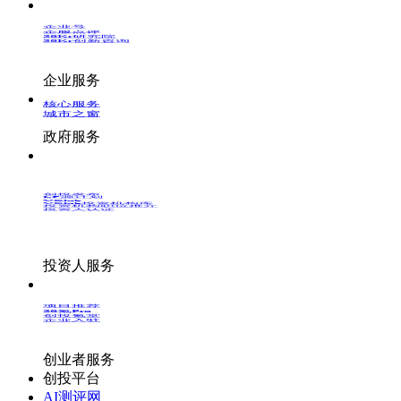
企业号
企服点评
36Kr研究院
36Kr创新咨询
企业服务
核心服务
城市之窗
政府服务
创投发布
LP源计划
VClub
VClub投资机构库
投资机构职位推介
投资人认证
投资人服务
项目推荐
36氪Pro
创投氪堂
企业入驻
创业者服务
创投平台
AI测评网