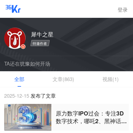
登录
犀牛之星
特邀作者
TA还在犹豫如何开场
全部
文章(863)
视频(1)
2025-12-15
发布了文章
原力数字IPO过会：专注3D
数字技术，哪吒2、黑神话悟
空背后的特效方