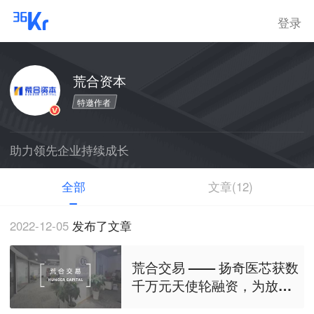
登录
荒合资本
特邀作者
助力领先企业持续成长
全部
文章(12)
2022-12-05
发布了文章
荒合交易 —— 扬奇医芯获数
千万元天使轮融资，为放疗
设备智能化注入“芯”动能