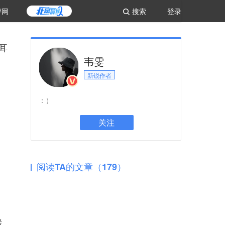
评网
搜索
登录
能耳
韦雯
新锐作者
：）
关注
阅读TA的文章（179）
烤