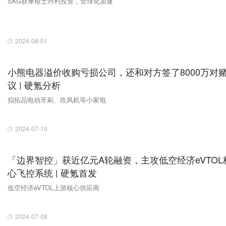
SKG获摩根士丹利投资，全球化加速
2024-08-01
小熊电器溢价收购亏损公司，还和对方签了8000万对
议 | 硬氪分析
拟拓品电动牙刷、吹风机等小家电
2024-07-19
「边界智控」获近亿元A轮融资，主攻低空经济eVTOL
心飞控系统 | 硬氪首发
低空经济eVTOL上游核心供应商
2024-07-08