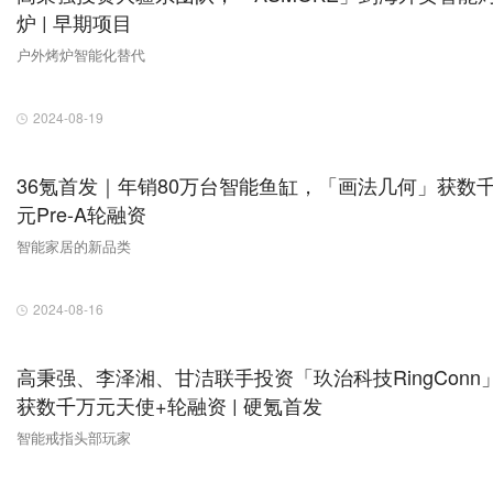
炉 | 早期项目
户外烤炉智能化替代
2024-08-19
36氪首发｜年销80万台智能鱼缸，「画法几何」获数
元Pre-A轮融资
智能家居的新品类
2024-08-16
高秉强、李泽湘、甘洁联手投资「玖治科技RingConn
获数千万元天使+轮融资 | 硬氪首发
智能戒指头部玩家