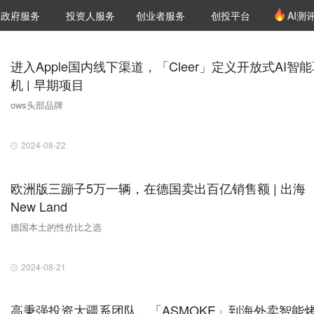
创投发布
项目推荐
核心服务
LP源计划
政府服务
投资人服务
创业者服务
创投平台
AI测
36氪Pro
VClub
VClub投资机构库
创投氪堂
城市之窗
投资机构职位推介
企业入驻
投资人认证
进入Apple国内线下渠道，「Cleer」定义开放式AI智
机 | 早期项目
ows头部品牌
2024-08-22
欧洲版三蹦子5万一辆，在德国卖出百亿销售额 | 出海
New Land
德国本土的性价比之选
2024-08-21
高秉强投资大疆系团队，「ASMOKE」到海外卖智能