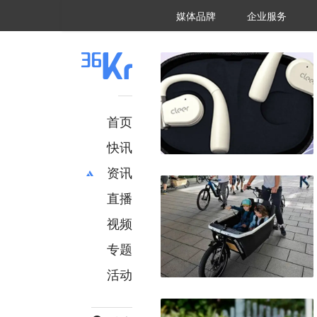
36氪Auto
数字时氪
企业号
未来消费
智能涌现
未来城市
启动Power on
媒体品牌
企业服务
企服点评
36氪出海
36氪研究院
潮生TIDE
36氪企服点评
36Kr研究院
36氪财经
职场bonus
36碳
后浪研究所
36Kr创新咨询
暗涌Waves
硬氪
氪睿研究院
首页
快讯
资讯
直播
最新
推荐
创投
财经
视频
汽车
AI
专题
科技
项目推荐
活动
专精特新
安徽