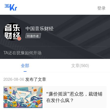
登录
中国音乐财经
特邀作者
TA还在犹豫如何开场
全部
文章(560)
2026-08-06
发布了文章
“廉价摇滚”惹众怒，裁缝铺
在发什么疯？