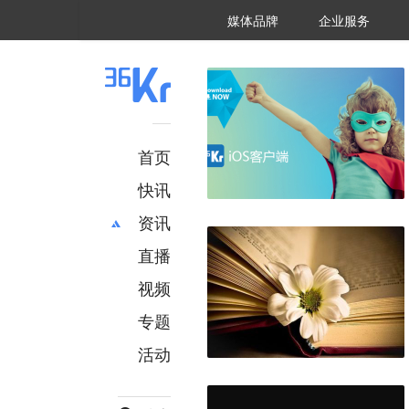
36氪Auto
数字时氪
企业号
未来消费
智能涌现
未来城市
启动Power on
媒体品牌
企业服务
企服点评
36氪出海
36氪研究院
潮生TIDE
36氪企服点评
36Kr研究院
36氪财经
职场bonus
36碳
后浪研究所
36Kr创新咨询
暗涌Waves
硬氪
氪睿研究院
首页
快讯
资讯
直播
最新
推荐
创投
财经
视频
汽车
AI
专题
科技
项目推荐
活动
专精特新
安徽