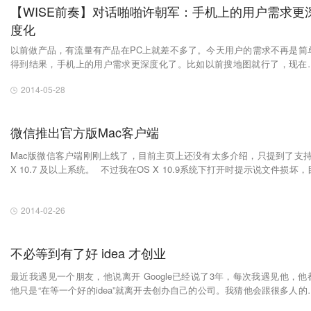
【WISE前奏】对话啪啪许朝军：手机上的用户需求更
度化
以前做产品，有流量有产品在PC上就差不多了。今天用户的需求不再是简
得到结果，手机上的用户需求更深度化了。比如以前搜地图就行了，现在
导航过去，以前就只是简单的买电影票，现在还要订位子，还要能直接线
2014-05-28
付，到以后可能还要找妹子一起看。
微信推出官方版Mac客户端
Mac版微信客户端刚刚上线了，目前主页上还没有太多介绍，只提到了支持
X 10.7 及以上系统。 不过我在OS X 10.9系统下打开时提示说文件损坏，
还没办法使用。
2014-02-26
不必等到有了好 idea 才创业
最近我遇见一个朋友，他说离开 Google已经说了3年，每次我遇见他，他
他只是“在等一个好的idea”就离开去创办自己的公司。我猜他会跟很多人的
一样，在Google呆另外的6-24个月，然后加入另外某个人的公司，他永远