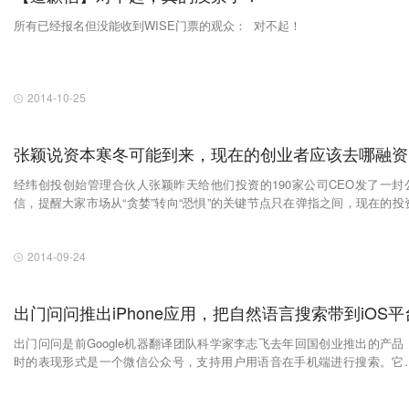
所有已经报名但没能收到WISE门票的观众： 对不起！
2014-10-25
张颖说资本寒冬可能到来，现在的创业者应该去哪融资
经纬创投创始管理合伙人张颖昨天给他们投资的190家公司CEO发了一封
信，提醒大家市场从“贪婪”转向“恐惧”的关键节点只在弹指之间，现在的投
度必将转冷。 对于张颖的观点，我是比较认可的。其实之前张颖在非公开场合
里已经说过几次类似的话，只不过这次是公开出来讲了，如果不是对这一
危机非常认准，我想他不会公开对他们投的190家公司写这样一篇文章。实
2014-09-24
在2012年，创业圈子已经经历过这样的事情了，有大把的公司因为拿不到
死掉了。
出门问问推出iPhone应用，把自然语言搜索带到iOS平
出门问问是前Google机器翻译团队科学家李志飞去年回国创业推出的产品
时的表现形式是一个微信公众号，支持用户用语音在手机端进行搜索。它
点是能够把用户说的自然语言转换成机器可以理解的语言，然后返回搜
果。 今天出门问问上线了iPhone应用，功能和它的微信公众号提供的基本一