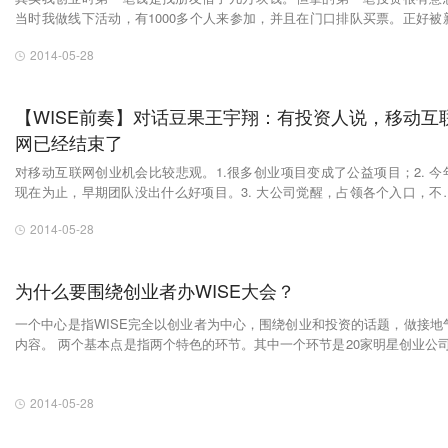
当时我做线下活动，有1000多个人来参加，并且在门口排队买票。正好被
方的钱永强看到了，他就很惊讶，什么活动有这么多人排队还愿意花钱买
2014-05-28
然后就约了我在上海的一个咖啡厅了见了一面，然后他就投了我，当时连
都没签就直接打钱给我了。
【WISE前奏】对话豆果王宇翔：有投资人说，移动互
网已经结束了
对移动互联网创业机会比较悲观。1.很多创业项目变成了公益项目；2. 今
现在为止，早期团队没出什么好项目。3. 大公司觉醒，占领各个入口，不
难出新的好项目，连原来做的不错的项目现在也不好做了。
2014-05-28
为什么要围绕创业者办WISE大会？
一个中心是指WISE完全以创业者为中心，围绕创业和投资的话题，做接地
内容。 两个基本点是指两个特色的环节。其中一个环节是20家明星创业公司
O的演讲，这些公司包括豌豆荚、知乎、啪啪、墨迹天气、穷游网、唱吧、C
era360、触宝、知乎、大姨吗（排名不分先后）等等。
2014-05-28