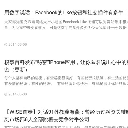
用数字说话：Facebook的Like按钮和社交插件有多牛
大家都知道充斥着网络大街小巷的Facebook Like按钮可以为网站带来很
量，为商家带来更多收入，可是这数字究竟是多少？今天我拿到一份 数据
据源来自Facebook），可以跟大家分享一些具体的数字。 ###给网站带来
量 *添加了Like按钮的媒体网站在推荐流量方面平均提升300％。
2014-06-06
糗事百科发布“秘密”iPhone应用，让你匿名说出心中的
密（更新）
每个人都有自己的秘密，有些秘密很美好，有些秘密很肮脏，有生活的秘
有爱情的秘密，有性的秘密。 有些秘密让你快乐，有些秘密让你始终挥
去，情书，白日梦，这些都是你的秘密。有趣的是，有时候，这些秘密，
2014-05-30
当你分享出来，它才变得更好。
【WISE前奏】对话91外教龚海燕：曾经历过融资关键
刻市场部6人全部跳槽去竞争对手公司
其实我创业时第一笔钱是找朋友借了几万块钱。但拿的第一笔投资很有意