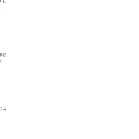
t 在
联合创
过 1
个联
甚至
当样
个年轻
联网