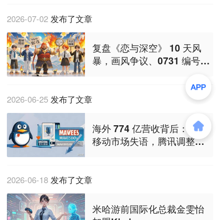
2026-07-02
发布了文章
复盘《恋与深空》 10 天风
暴，画风争议、0731 编号、
引狼入室文案、敷衍式道
歉，谁「 杀死」 了第六男
主？
2026-06-25
发布了文章
海外 774 亿营收背后：日本
移动市场失语，腾讯调整对
日投资逻辑
2026-06-18
发布了文章
米哈游前国际化总裁金雯怡