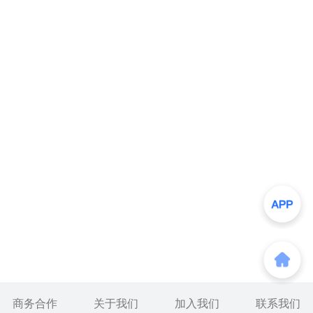
商务合作
关于我们
加入我们
联系我们