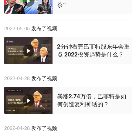
杀”
2022-05-05
发布了视频
2分钟看完巴菲特股东年会重
点 2022投资趋势是什么？
2022-04-28
发布了视频
暴涨2.74万倍，巴菲特是如
何创造复利神话的？
2022-04-28
发布了视频