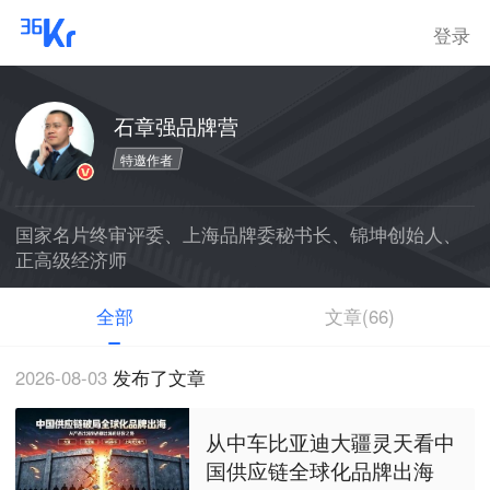
登录
石章强品牌营
特邀作者
国家名片终审评委、上海品牌委秘书长、锦坤创始人、
正高级经济师
全部
文章(66)
2026-08-03
发布了文章
从中车比亚迪大疆灵天看中
国供应链全球化品牌出海