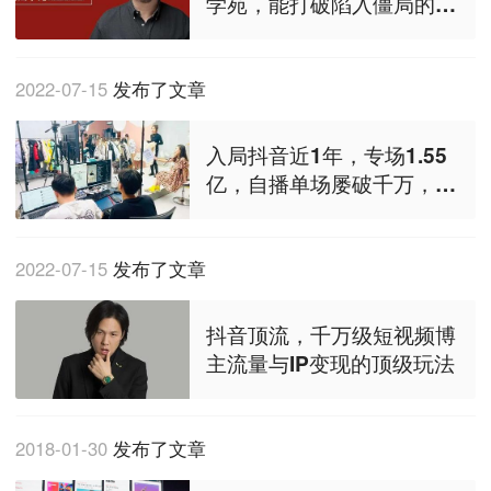
学苑，能打破陷入僵局的抖
音培训市场吗？
2022-07-15
发布了文章
入局抖音近1年，专场1.55
亿，自播单场屡破千万，老
字号鸭鸭如何重塑辉煌？
2022-07-15
发布了文章
抖音顶流，千万级短视频博
主流量与IP变现的顶级玩法
2018-01-30
发布了文章