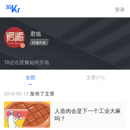
登录
君临
特邀作者
TA还在犹豫如何开场
全部
文章(11)
2019-05-13
发布了文章
人造肉会是下一个工业大麻
吗？