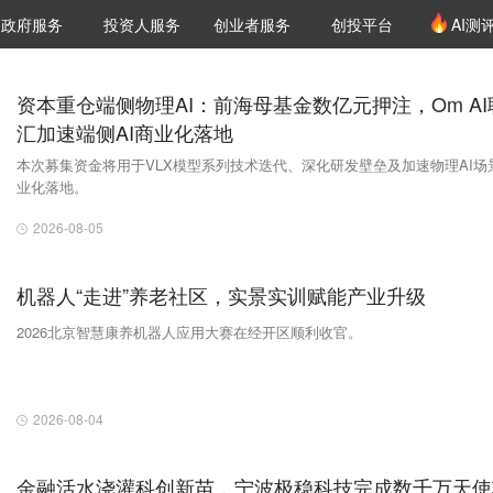
创投发布
项目推荐
核心服务
LP源计划
政府服务
投资人服务
创业者服务
创投平台
AI测
36氪Pro
VClub
VClub投资机构库
创投氪堂
城市之窗
投资机构职位推介
企业入驻
投资人认证
资本重仓端侧物理AI：前海母基金数亿元押注，Om AI
汇加速端侧AI商业化落地
本次募集资金将用于VLX模型系列技术迭代、深化研发壁垒及加速物理AI场
业化落地。
2026-08-05
机器人“走进”养老社区，实景实训赋能产业升级
2026北京智慧康养机器人应用大赛在经开区顺利收官。
2026-08-04
金融活水浇灌科创新苗，宁波极稳科技完成数千万天使