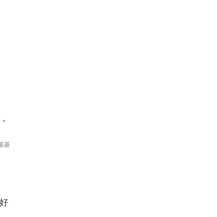
，
据基
好