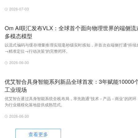
2026-07-03
Om AI联汇发布VLX：全球首个面向物理世界的端侧流
多模态模型
以流式编码与缓存增量推理实现毫秒级实时感知，并首次在端侧打通“持续
→精准定位→行动决策”的完整闭环。
2026-06-30
优艾智合具身智能系列新品全球首发：3年赋能10000
工业现场
优艾智合通过具身智能系统全栈布局，率先跑通“技术－产品－商业”的闭环
为行业规模化落地提供成熟范式。
2026-06-30
查看更多