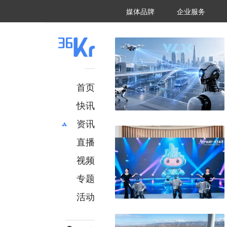
36氪Auto
数字时氪
企业号
未来消费
智能涌现
未来城市
启动Power on
媒体品牌
企业服务
企服点评
36氪出海
36氪研究院
潮生TIDE
36氪企服点评
36Kr研究院
36氪财经
职场bonus
36碳
后浪研究所
36Kr创新咨询
暗涌Waves
硬氪
氪睿研究院
首页
快讯
资讯
直播
最新
推荐
创投
财经
视频
汽车
AI
专题
科技
项目推荐
活动
专精特新
安徽