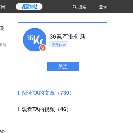
评网
搜索
登录
联
36氪产业创新
景商
资深作者
关注
阅读TA的文章（730）
观看TA的视频（46）
轮