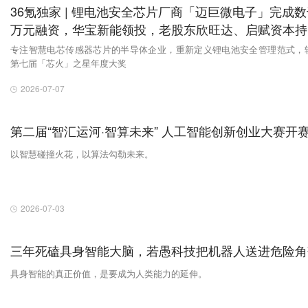
36氪独家 | 锂电池安全芯片厂商「迈巨微电子」完成数
万元融资，华宝新能领投，老股东欣旺达、启赋资本持
加注
专注智慧电芯传感器芯片的半导体企业，重新定义锂电池安全管理范式，
第七届「芯火」之星年度大奖
2026-07-07
第二届“智汇运河·智算未来” 人工智能创新创业大赛开
以智慧碰撞火花，以算法勾勒未来。
2026-07-03
三年死磕具身智能大脑，若愚科技把机器人送进危险角
具身智能的真正价值，是要成为人类能力的延伸。