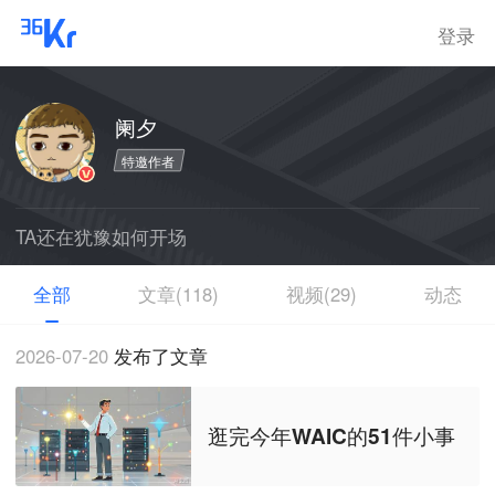
登录
阑夕
特邀作者
TA还在犹豫如何开场
全部
文章(118)
视频(29)
动态
2026-07-20
发布了文章
逛完今年WAIC的51件小事