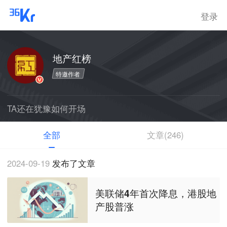
登录
地产红榜
特邀作者
TA还在犹豫如何开场
全部
文章(246)
2024-09-19
发布了文章
美联储4年首次降息，港股地
产股普涨