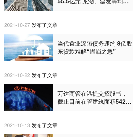
55.5亿元 龙湖、建发等均有
斩获 ｜ 房企
2021-10-27
发布了文章
当代置业深陷债务违约 8亿股
东贷款难解“燃眉之急”
2021-10-22
发布了文章
万达商管在港提交招股书，
截止目前在管建筑面积5420
万平
2021-10-13
发布了文章