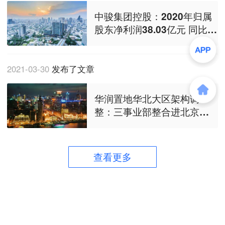
中骏集团控股：2020年归属
股东净利润38.03亿元 同比增
8.35%
2021-03-30
发布了文章
华润置地华北大区架构调
整：三事业部整合进北京公
司 郑州调至华中大区
查看更多
商务合作
关于我们
加入我们
联系我们
城市加盟
寻求报道
我要入驻
投资者关系