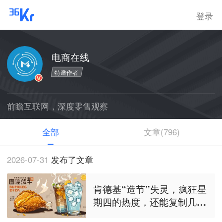
登录
电商在线
特邀作者
前瞻互联网，深度零售观察
全部
文章(796)
2026-07-31
发布了文章
肯德基“造节”失灵，疯狂星
期四的热度，还能复制几
次？