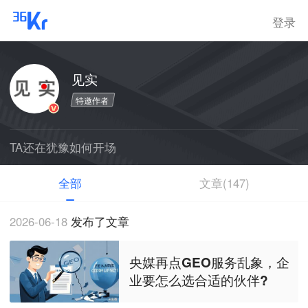
登录
见实
特邀作者
TA还在犹豫如何开场
全部
文章(147)
2026-06-18
发布了文章
央媒再点GEO服务乱象，企
业要怎么选合适的伙伴?