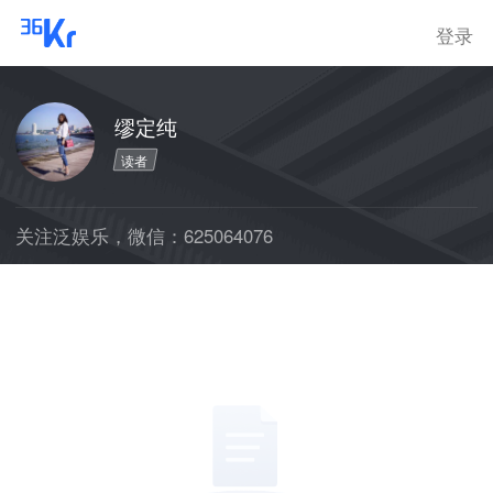
登录
缪定纯
读者
关注泛娱乐，微信：625064076