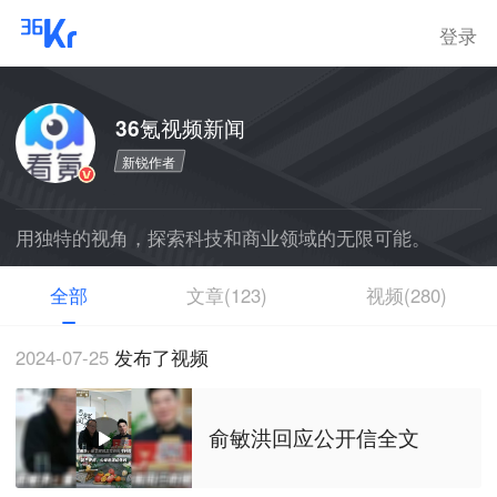
登录
36氪视频新闻
新锐作者
用独特的视角，探索科技和商业领域的无限可能。
全部
文章(123)
视频(280)
2024-07-25
发布了视频
俞敏洪回应公开信全文