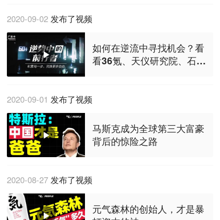
2020-09-02
发布了视频
如何在逆流中寻找机会？看
看36氪、天仪研究院、石墨
文档的答案
2020-09-01
发布了视频
马斯克成为全球第三大富豪
背后的惊险之路
2020-08-27
发布了视频
元气森林的创始人，才是暴