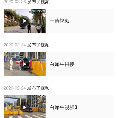
2020-02-26
发布了视频
一清视频
2020-02-24
发布了视频
白犀牛拼接
2020-02-24
发布了视频
白犀牛视频3