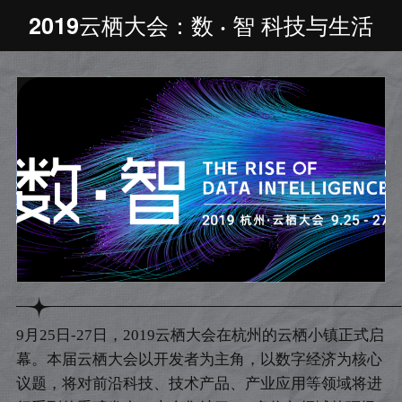
2019云栖大会：数 · 智 科技与生活
9月25日-27日，2019云栖大会在杭州的云栖小镇正式启
幕。本届云栖大会以开发者为主角，以数字经济为核心
议题，将对前沿科技、技术产品、产业应用等领域将进