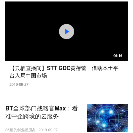
06:16
【云栖直播间】STT GDC黄蓓蕾：借助本土平
台入局中国市场
2019-09-27
BT全球部门战略官Max：看
准中企跨境的云服务
36氪的创业者朋友
·
2019-09-27