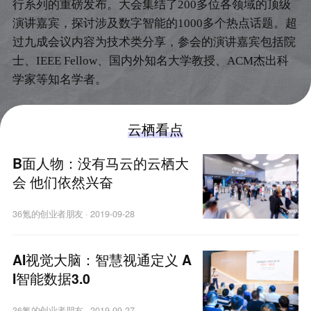
行系列的重磅发布。大会集结了200多位各领域的顶级
演讲嘉宾，探讨涉及数字智能的1000多个热点话题。超
过九成会议内容为技术类分享，参会的演讲嘉宾包括院
士、IEEE Fellow、国内外知名大学教授、ACM杰出科
学家等知名学者。
云栖看点
B面人物：没有马云的云栖大
会 他们依然兴奋
36氪的创业者朋友
·
2019-09-28
AI视觉大脑：智慧视通定义 A
I智能数据3.0
36氪的创业者朋友
·
2019-09-27