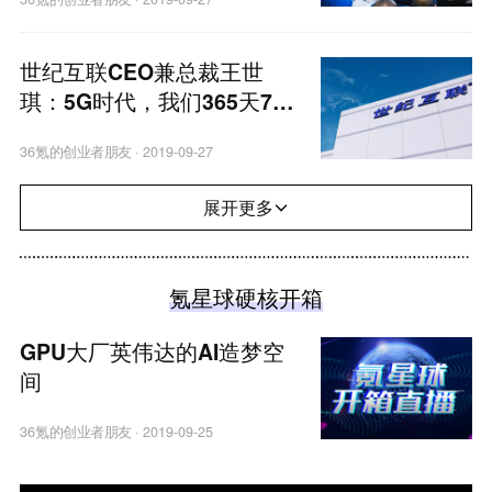
世纪互联CEO兼总裁王世
琪：5G时代，我们365天7X2
4小时在线
36氪的创业者朋友
·
2019-09-27
展开更多
氪星球硬核开箱
GPU大厂英伟达的AI造梦空
间
36氪的创业者朋友
·
2019-09-25