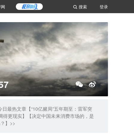
评网
搜索
登录
57
日最热文章【“10亿赌局”五年期至：雷军突
价格调得更现实】【决定中国未来消费市场的，是
？】>>