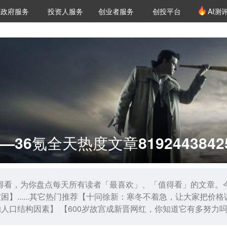
创投发布
项目推荐
核心服务
LP源计划
政府服务
投资人服务
创业者服务
创投平台
AI测
36氪Pro
VClub
VClub投资机构库
创投氪堂
城市之窗
投资机构职位推介
企业入驻
投资人认证
36氪全天热度文章8192443842
值得看，为你盘点每天所有读者「最喜欢」、「值得看」的文章。今
困】......其它热门推荐【十问徐新：寒冬不着急，让大家把
人口结构因素】 【600岁故宫成新晋网红，你知道它有多努力吗