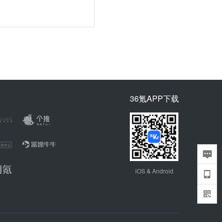
36氪APP下载
iOS & Android