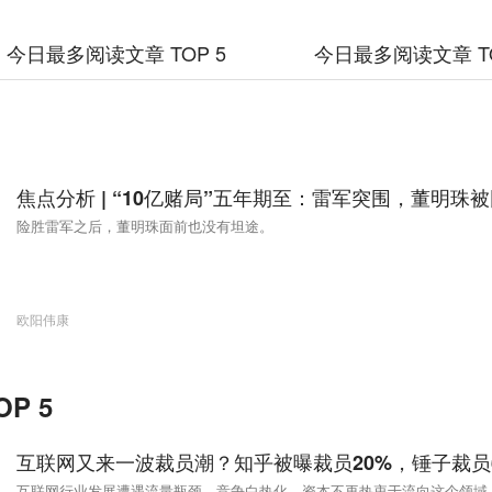
今日最多阅读文章 TOP 5
今日最多阅读文章 TO
焦点分析 | “10亿赌局”五年期至：雷军突围，董明珠
险胜雷军之后，董明珠面前也没有坦途。
欧阳伟康
P 5
互联网又来一波裁员潮？知乎被曝裁员20%，锤子裁员
互联网行业发展遭遇流量瓶颈，竞争白热化，资本不再热衷于流向这个领域