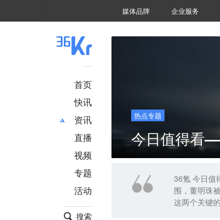
36氪Auto
数字时氪
企业号
未来消费
智能涌现
未来城市
启动Power on
媒体品牌
企业服务
企服点评
36氪出海
36氪研究院
潮生TIDE
36氪企服点评
36Kr研究院
36氪财经
职场bonus
36碳
后浪研究所
36Kr创新咨询
暗涌Waves
硬氪
氪睿研究院
首页
快讯
热点专题
资讯
今日值得看——
直播
最新
推荐
创投
财经
视频
汽车
AI
专题
科技
项目推荐
36氪 今日
活动
围，董明珠被
专精特新
安徽
这两个关键的
搜索