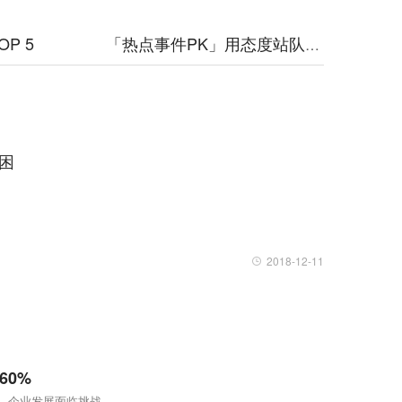
P 5
「热点事件PK」用态度站队
被困
2018-12-11
60%
，企业发展面临挑战。