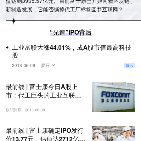
值达到3905.57亿元。目前富士康已开始向着区块链、
新制造发展，它能否撕掉代工厂标签圆梦互联网？
“光速”IPO背后
工业富联大涨44.01%，成A股市值最高科技
股
36氪讯，工业富联开盘后大涨44.01%，报19.83
2018-06-08
展开
快讯
元，总市值达到3905.57亿元。
最前线 | 富士康今日A股上
市：代工巨头的工业互联网
梦何时圆？
欧阳伟康
·
2018-06-08
最前线 | 富士康确定IPO发行
价13.77元，估值达2712亿低