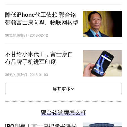
降低iPhone代工依赖 郭台铭
带领富士康向AI、物联网转型
36氪的朋友们
·
2018-02-12
不甘给小米代工，富士康自
有品牌手机进军印度
36氪的朋友们
·
2018-01-03
展开更多
郭台铭这牌怎么打
IPO观察｜富士康招股书曝光