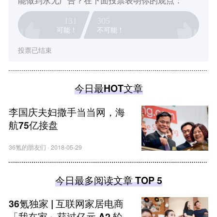
131
305
可能！
不可能！
投票已结束
今日最HOT文章
李国庆夫妇撒手当当网，海
航75亿接盘
36氪的朋友们
·
2018-05-29
今日最多阅读文章 TOP 5
36氪独家 | 互联网家居电商
「我在家」获过亿元 A2 轮融