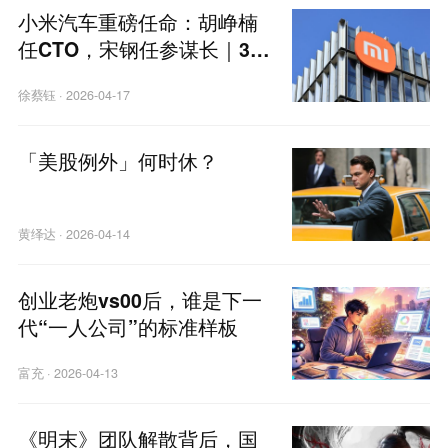
小米汽车重磅任命：胡峥楠
任CTO，宋钢任参谋长｜36
氪独家
徐蔡钰
·
2026-04-17
「美股例外」何时休？
黄绎达
·
2026-04-14
创业老炮vs00后，谁是下一
代“一人公司”的标准样板
富充
·
2026-04-13
《明末》团队解散背后，国