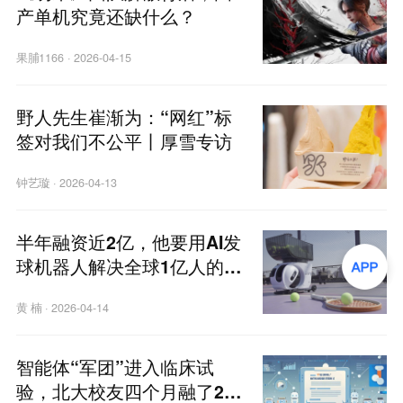
产单机究竟还缺什么？
果脯1166
·
2026-04-15
野人先生崔渐为：“网红”标
签对我们不公平丨厚雪专访
钟艺璇
·
2026-04-13
半年融资近2亿，他要用AI发
球机器人解决全球1亿人的训
练难题｜硬氪专访
黄 楠
·
2026-04-14
智能体“军团”进入临床试
验，北大校友四个月融了2亿