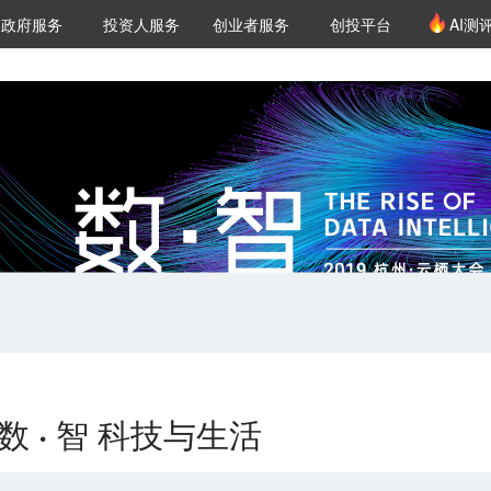
创投发布
项目推荐
核心服务
LP源计划
政府服务
投资人服务
创业者服务
创投平台
AI测
36氪Pro
VClub
VClub投资机构库
创投氪堂
城市之窗
投资机构职位推介
企业入驻
投资人认证
数 · 智 科技与生活