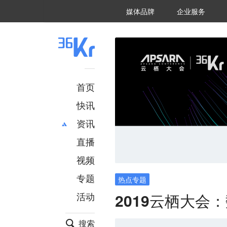
36氪Auto
数字时氪
企业号
未来消费
智能涌现
未来城市
启动Power on
媒体品牌
企业服务
企服点评
36氪出海
36氪研究院
潮生TIDE
36氪企服点评
36Kr研究院
36氪财经
职场bonus
36碳
后浪研究所
36Kr创新咨询
暗涌Waves
硬氪
氪睿研究院
首页
快讯
资讯
直播
最新
推荐
创投
财经
视频
汽车
AI
专题
热点专题
科技
项目推荐
活动
2019云栖大会：
专精特新
安徽
搜索