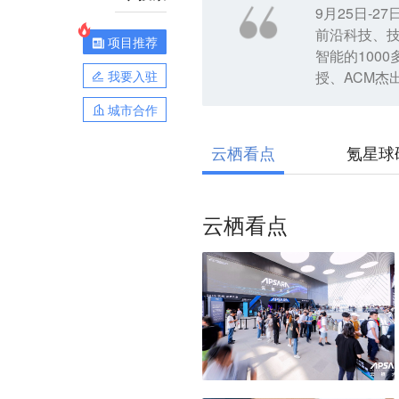
9月25日-
前沿科技、技
项目推荐
智能的100
我要入驻
授、ACM杰
城市合作
云栖看点
氪星球
云栖看点