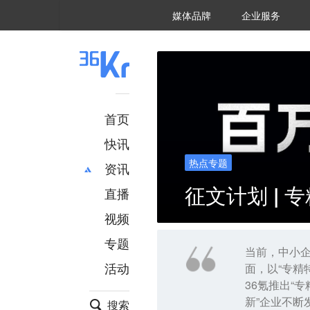
36氪Auto
数字时氪
企业号
未来消费
智能涌现
未来城市
启动Power on
媒体品牌
企业服务
企服点评
36氪出海
36氪研究院
潮生TIDE
36氪企服点评
36Kr研究院
36氪财经
职场bonus
36碳
后浪研究所
36Kr创新咨询
暗涌Waves
硬氪
氪睿研究院
首页
快讯
热点专题
资讯
征文计划 |
直播
最新
推荐
创投
财经
视频
汽车
AI
专题
科技
项目推荐
当前，中小企
活动
面，以“专精
专精特新
安徽
36氪推出“
新”企业不断
搜索