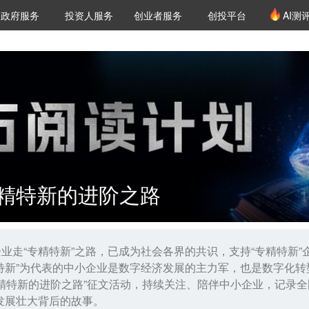
创投发布
项目推荐
核心服务
LP源计划
政府服务
投资人服务
创业者服务
创投平台
AI测
36氪Pro
VClub
VClub投资机构库
创投氪堂
城市之窗
投资机构职位推介
企业入驻
投资人认证
 专精特新的进阶之路
业走“专精特新”之路，已成为社会各界的共识，支持“专精特新”
特新”为代表的中小企业是数字经济发展的主力军，也是数字化转
专精特新的进阶之路”征文活动，持续关注、陪伴中小企业，记录
发展壮大背后的故事。