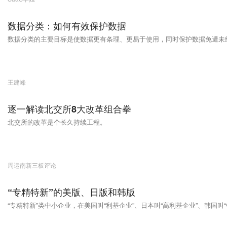
数据分类：如何有效保护数据
数据分类的主要目标是使数据更有条理、更易于使用，同时保护数据免遭未
王建峰
逐一解读北交所8大改革组合拳
北交所的改革是个长久持续工程。
周运南新三板评论
“专精特新”的美版、日版和韩版
“专精特新”类中小企业，在美国叫“利基企业”、日本叫“高利基企业”、韩国叫“