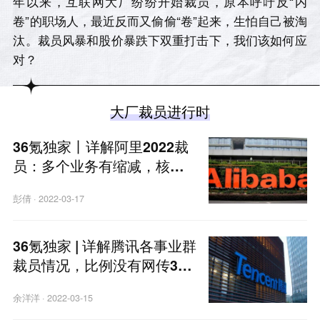
年以来，互联网大厂纷纷开始裁员，原本呼吁反“内
卷”的职场人，最近反而又偷偷“卷”起来，生怕自己被淘
汰。裁员风暴和股价暴跌下双重打击下，我们该如何应
对？
大厂裁员进行时
36氪独家丨详解阿里2022裁
员：多个业务有缩减，核心
电商仍将扩充人手
彭倩
·
2022-03-17
36氪独家 | 详解腾讯各事业群
裁员情况，比例没有网传30%
那么高
余洋洋
·
2022-03-15