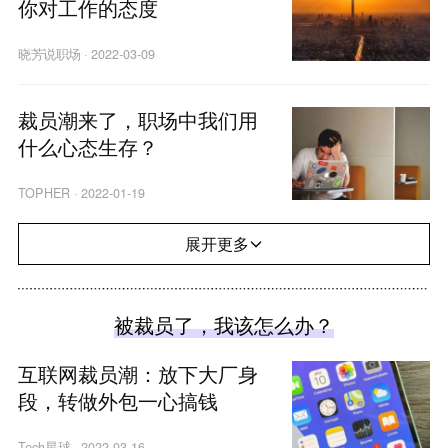
你对工作的态度
晓芳说职场
·
2022-03-09
裁员潮来了，职场中我们用
什么心态生存？
TOPHER
·
2022-01-19
展开更多
被裁员了，我该怎么办？
互联网裁员潮：放下大厂身
段，转做外包一心搞钱
Tech星球
·
2022-03-16