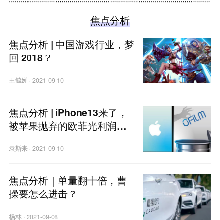
焦点分析
焦点分析 | 中国游戏行业，梦
回 2018？
王毓婵
·
2021-09-10
焦点分析 | iPhone13来了，
被苹果抛弃的欧菲光利润跌
了9成
袁斯来
·
2021-09-10
焦点分析｜单量翻十倍，曹
操要怎么进击？
杨林
·
2021-09-08