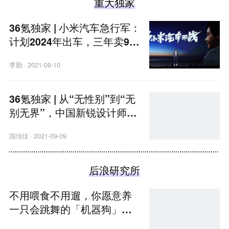
重大独家
36氪独家 | 小米汽车急行军：
计划2024年出车，三年卖90
万辆
李勤
·
2021-09-10
36氪独家 | 从“无性别”到“无
别无界”，中国新锐设计师品
牌「bosie」完成数亿元B+轮
国佳佳
·
2021-09-09
融资
后浪研究所
不用喂食不用遛，你愿意养
一只会跳舞的「机器狗」
吗？