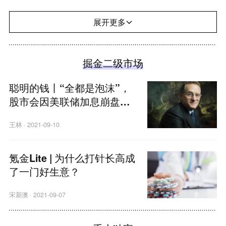
展开更多
掘金二级市场
聪明的钱丨“全都是泡沫”，
股市会因美联储加息崩盘
吗？
王林
·
2021-09-10
氪金Lite | 为什么打针长高成
了一门好生意？
宋新澳
·
2021-09-07