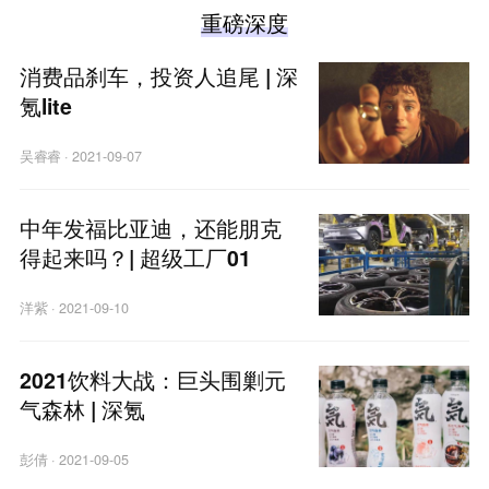
重磅深度
消费品刹车，投资人追尾 | 深
氪lite
吴睿睿
·
2021-09-07
中年发福比亚迪，还能朋克
得起来吗？| 超级工厂01
洋紫
·
2021-09-10
2021饮料大战：巨头围剿元
气森林 | 深氪
彭倩
·
2021-09-05