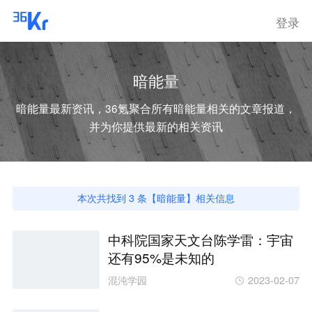
登录
暗能量
暗能量
最新资讯，36氪聚合所有
暗能量
相关的文章报道，
并为你提供最新的相关资讯
本次共找到
3
条【
暗能量
】相关信息
中科院国家天文台陈学雷：宇宙
还有95%是未知的
混沌学园
2023-02-07