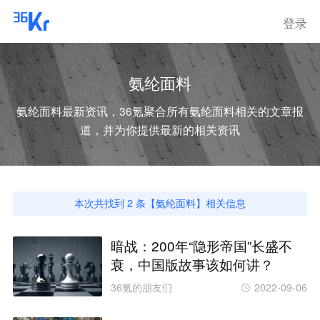
登录
氨纶面料
氨纶面料
最新资讯，36氪聚合所有
氨纶面料
相关的文章报
道，并为你提供最新的相关资讯
本次共找到
2
条【
氨纶面料
】相关信息
暗战：200年“隐形帝国”长盛不
衰，中国版故事该如何讲？
36氪的朋友们
2022-09-06