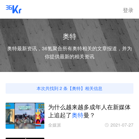
登录
奥特
奥特
最新资讯，36氪聚合所有
奥特
相关的文章报道，并为
你提供最新的相关资讯
本次共找到
2
条【
奥特
】相关信息
为什么越来越多成年人在新媒体
上追起了
奥
特
曼？
全媒派
2021-07-27