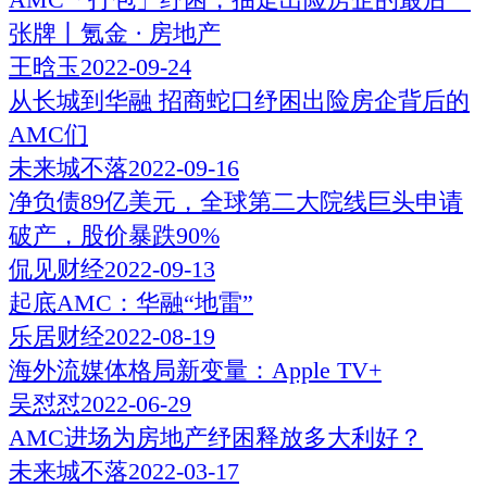
张牌丨氪金 · 房地产
王晗玉
2022-09-24
从长城到华融 招商蛇口纾困出险房企背后的
AMC们
未来城不落
2022-09-16
净负债89亿美元，全球第二大院线巨头申请
破产，股价暴跌90%
侃见财经
2022-09-13
起底AMC：华融“地雷”
乐居财经
2022-08-19
海外流媒体格局新变量：Apple TV+
吴怼怼
2022-06-29
AMC进场为房地产纾困释放多大利好？
未来城不落
2022-03-17