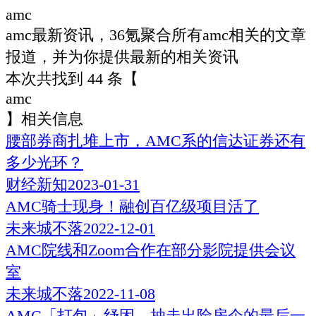
amc
amc
最新资讯，36氪聚合所有
amc
相关的文章
报道，并为你提供最新的相关资讯
本次共找到
44
条【
amc
】相关信息
腰部券商扎堆上市，AMC系的信达证券还有
多少光环？
财经新知
2023-01-31
AMC骑士现身！融创百亿级项目活了
未来城不落
2022-12-01
AMC院线和Zoom合作在部分影院提供会议
室
未来城不落
2022-11-08
AMC「打包」纾困，抽走出险房企的最后一